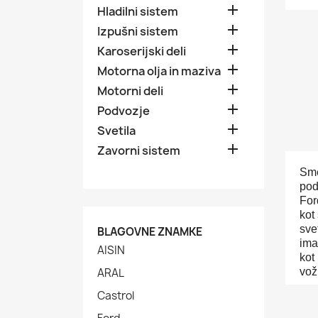

Hladilni sistem

Izpušni sistem

Karoserijski deli

Motorna olja in maziva

Motorni deli

Podvozje

Svetila

Zavorni sistem
Sme
pod
For
kot
sve
BLAGOVNE ZNAMKE
ima
AISIN
kot
ARAL
vož
Castrol