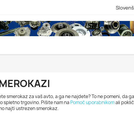
Slovenš
MEROKAZI
ete smerokaz za vaš avto, a ga ne najdete? To ne pomeni, da ga n
o spletno trgovino. Pišite nam na
Pomoč uporabnikom
ali pokli
o najti ustrezen smerokaz.