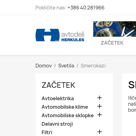
Pokličite nas:
+386 40 281966
ZAČETEK
Domov
Svetila
Smerokazi
S
ZAČETEK

Išč
Avtoelektrika
naš

Avtomobilske klime
bom

Avtomobilske sklopke
Delavni stroji

Filtri