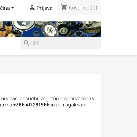
shopping_cart


Košarica
(0)
čina
Prijava
search
i v naši ponudbi, verjetno le še ni vnešen v
čite na
+386 40 281966
in pomagali vam