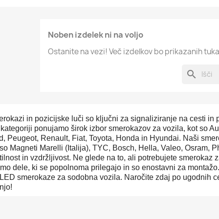
Noben izdelek ni na voljo
Ostanite na vezi! Več izdelkov bo prikazanih tuka
search
rokazi in pozicijske luči so ključni za signaliziranje na cesti in
kategoriji ponujamo širok izbor smerokazov za vozila, kot so 
d, Peugeot, Renault, Fiat, Toyota, Honda in Hyundai. Naši smero
 so Magneti Marelli (Italija), TYC, Bosch, Hella, Valeo, Osram, Ph
tilnost in vzdržljivost. Ne glede na to, ali potrebujete smerokaz
mo dele, ki se popolnoma prilegajo in so enostavni za montažo
 LED smerokaze za sodobna vozila. Naročite zdaj po ugodnih cena
njo!