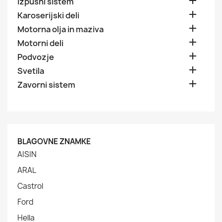

Izpušni sistem

Karoserijski deli

Motorna olja in maziva

Motorni deli

Podvozje

Svetila

Zavorni sistem
BLAGOVNE ZNAMKE
AISIN
ARAL
Castrol
Ford
Hella