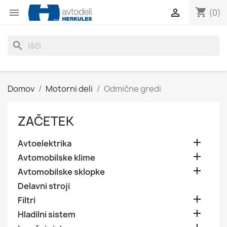
shopping_cart


(0)
search
Domov
Motorni deli
Odmične gredi
ZAČETEK

Avtoelektrika

Avtomobilske klime

Avtomobilske sklopke
Delavni stroji

Filtri

Hladilni sistem