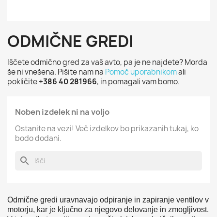
ODMIČNE GREDI
Iščete odmično gred za vaš avto, pa je ne najdete? Morda
še ni vnešena. Pišite nam na
Pomoč uporabnikom
ali
pokličite
+386 40 281966
, in pomagali vam bomo.
Noben izdelek ni na voljo
Ostanite na vezi! Več izdelkov bo prikazanih tukaj, ko
bodo dodani.
search
Odmične gredi uravnavajo odpiranje in zapiranje ventilov v
motorju, kar je ključno za njegovo delovanje in zmogljivost.