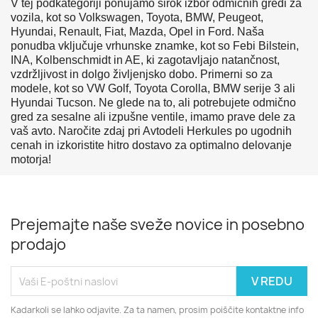
V tej podkategoriji ponujamo širok izbor odmičnih gredi za
vozila, kot so Volkswagen, Toyota, BMW, Peugeot,
Hyundai, Renault, Fiat, Mazda, Opel in Ford. Naša
ponudba vključuje vrhunske znamke, kot so Febi Bilstein,
INA, Kolbenschmidt in AE, ki zagotavljajo natančnost,
vzdržljivost in dolgo življenjsko dobo. Primerni so za
modele, kot so VW Golf, Toyota Corolla, BMW serije 3 ali
Hyundai Tucson. Ne glede na to, ali potrebujete odmično
gred za sesalne ali izpušne ventile, imamo prave dele za
vaš avto. Naročite zdaj pri Avtodeli Herkules po ugodnih
cenah in izkoristite hitro dostavo za optimalno delovanje
motorja!
Prejemajte naše sveže novice in posebno
prodajo
Kadarkoli se lahko odjavite. Za ta namen, prosim poiščite kontaktne info