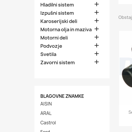

Hladilni sistem

Izpušni sistem
Obstaj

Karoserijski deli

Motorna olja in maziva

Motorni deli

Podvozje

Svetila

Zavorni sistem
BLAGOVNE ZNAMKE
AISIN
S
ARAL
Castrol