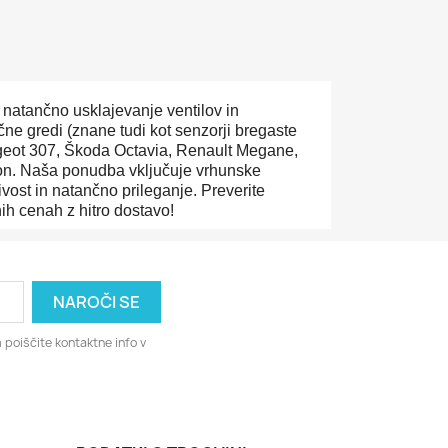
natančno usklajevanje ventilov in
e gredi (znane tudi kot senzorji bregaste
ugeot 307, Škoda Octavia, Renault Megane,
eon. Naša ponudba vključuje vrhunske
ivost in natančno prileganje. Preverite
h cenah z hitro dostavo!
 poiščite kontaktne info v