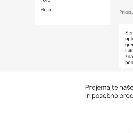
Ford
Hella
Prikaz
Sen
opt
gre
Cit
zna
pon
Prejemajte naše
in posebno prod