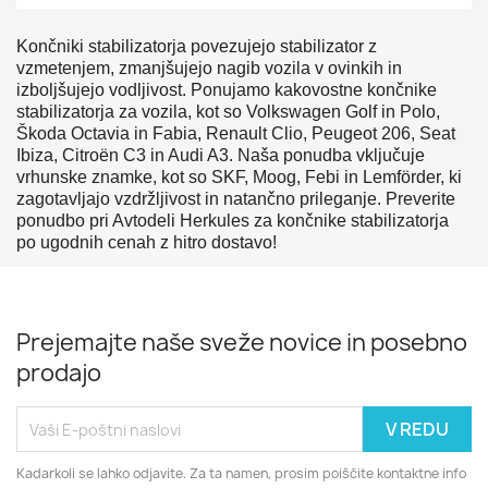
Končniki stabilizatorja povezujejo stabilizator z
vzmetenjem, zmanjšujejo nagib vozila v ovinkih in
izboljšujejo vodljivost. Ponujamo kakovostne končnike
stabilizatorja za vozila, kot so Volkswagen Golf in Polo,
Škoda Octavia in Fabia, Renault Clio, Peugeot 206, Seat
Ibiza, Citroën C3 in Audi A3. Naša ponudba vključuje
vrhunske znamke, kot so SKF, Moog, Febi in Lemförder, ki
zagotavljajo vzdržljivost in natančno prileganje. Preverite
ponudbo pri Avtodeli Herkules za končnike stabilizatorja
po ugodnih cenah z hitro dostavo!
Prejemajte naše sveže novice in posebno
prodajo
Kadarkoli se lahko odjavite. Za ta namen, prosim poiščite kontaktne info