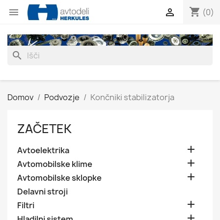
shopping_cart


(0)
search
Domov
Podvozje
Končniki stabilizatorja
ZAČETEK

Avtoelektrika

Avtomobilske klime

Avtomobilske sklopke
Delavni stroji

Filtri

Hladilni sistem