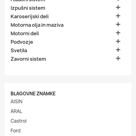

Izpušni sistem

Karoserijski deli

Motorna olja in maziva

Motorni deli

Podvozje

Svetila

Zavorni sistem
BLAGOVNE ZNAMKE
AISIN
ARAL
Castrol
Ford