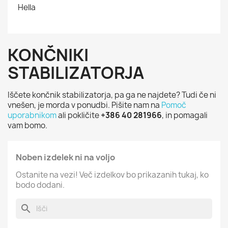
Hella
KONČNIKI
STABILIZATORJA
Iščete končnik stabilizatorja, pa ga ne najdete? Tudi če ni
vnešen, je morda v ponudbi. Pišite nam na
Pomoč
uporabnikom
ali pokličite
+386 40 281966
, in pomagali
vam bomo.
Noben izdelek ni na voljo
Ostanite na vezi! Več izdelkov bo prikazanih tukaj, ko
bodo dodani.
search