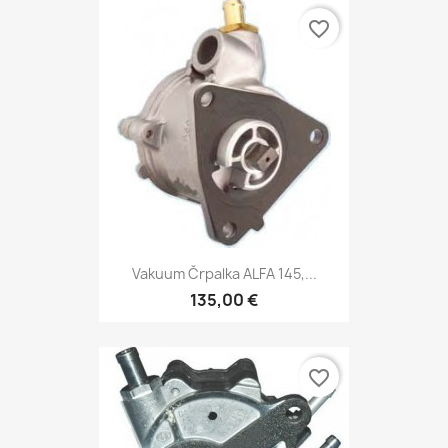
favorite_border
Vakuum Črpalka ALFA 145,...
135,00 €
favorite_border