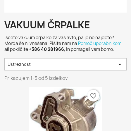
VAKUUM ČRPALKE
Iščete vakuum črpalko za vaš avto, pa je ne najdete?
Morda še ni vnešena. Pišite nam na
Pomoč uporabnikom
ali pokličite
+386 40 281966
, in pomagali vam bomo.

Ustreznost
Prikazujem 1-5 od 5 izdelkov
favorite_border