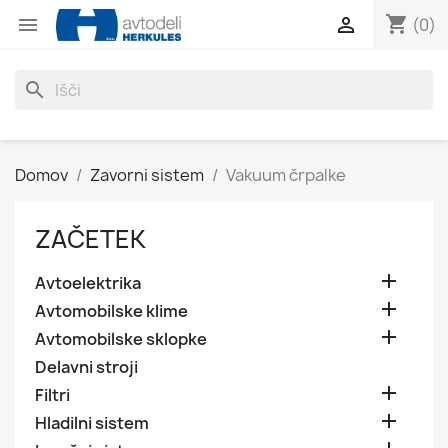
shopping_cart


(0)
search
Domov
Zavorni sistem
Vakuum črpalke
ZAČETEK

Avtoelektrika

Avtomobilske klime

Avtomobilske sklopke
Delavni stroji

Filtri

Hladilni sistem