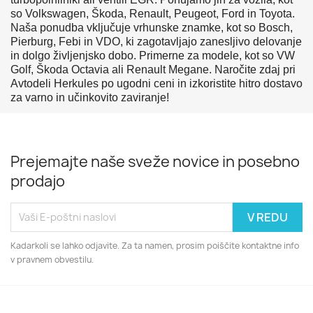
so Volkswagen, Škoda, Renault, Peugeot, Ford in Toyota.
Naša ponudba vključuje vrhunske znamke, kot so Bosch,
Pierburg, Febi in VDO, ki zagotavljajo zanesljivo delovanje
in dolgo življenjsko dobo. Primerne za modele, kot so VW
Golf, Škoda Octavia ali Renault Megane. Naročite zdaj pri
Avtodeli Herkules po ugodni ceni in izkoristite hitro dostavo
za varno in učinkovito zaviranje!
Prejemajte naše sveže novice in posebno
prodajo
Kadarkoli se lahko odjavite. Za ta namen, prosim poiščite kontaktne info
v pravnem obvestilu.