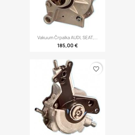
Vakuum Črpalka AUDI, SEAT,...
185,00 €
favorite_border