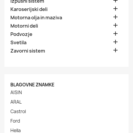

Izpušni sistem

Karoserijski deli

Motorna olja in maziva

Motorni deli

Podvozje

Svetila

Zavorni sistem
BLAGOVNE ZNAMKE
AISIN
ARAL
Castrol
Ford
Hella