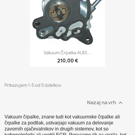
Vakuum Črpalka AUDI,...
210,00 €
Prikazujem 1-5 od 5 izdelkov
Nazaj na vrh

Vakuum črpalke, znane tudi kot vakuumske črpalke ali
črpalke za podtlak, ustvarjajo vakuum za delovanje
zavornih ojačevalnikov in drugih sistemov, kot so
turbopolnilniki ali ventili EGR. Ponujamo jih za vozila, kot