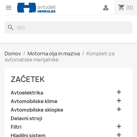
shopping_cart


(0)
search
Domov
Motorna olja in maziva
Kompleti za
avtomatske menjalnike
ZAČETEK

Avtoelektrika

Avtomobilske klime

Avtomobilske sklopke
Delavni stroji

Filtri

Hladilni sistem