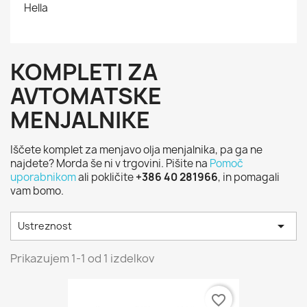
Hella
KOMPLETI ZA
AVTOMATSKE
MENJALNIKE
Iščete komplet za menjavo olja menjalnika, pa ga ne
najdete? Morda še ni v trgovini. Pišite na
Pomoč
uporabnikom
ali pokličite
+386 40 281966
, in pomagali
vam bomo.

Ustreznost
Prikazujem 1-1 od 1 izdelkov
favorite_border