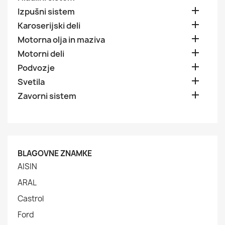

Izpušni sistem

Karoserijski deli

Motorna olja in maziva

Motorni deli

Podvozje

Svetila

Zavorni sistem
BLAGOVNE ZNAMKE
AISIN
ARAL
Castrol
Ford