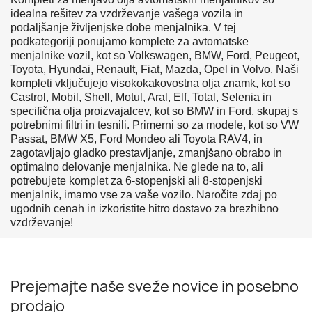
idealna rešitev za vzdrževanje vašega vozila in
podaljšanje življenjske dobe menjalnika. V tej
podkategoriji ponujamo komplete za avtomatske
menjalnike vozil, kot so Volkswagen, BMW, Ford, Peugeot,
Toyota, Hyundai, Renault, Fiat, Mazda, Opel in Volvo. Naši
kompleti vključujejo visokokakovostna olja znamk, kot so
Castrol, Mobil, Shell, Motul, Aral, Elf, Total, Selenia in
specifična olja proizvajalcev, kot so BMW in Ford, skupaj s
potrebnimi filtri in tesnili. Primerni so za modele, kot so VW
Passat, BMW X5, Ford Mondeo ali Toyota RAV4, in
zagotavljajo gladko prestavljanje, zmanjšano obrabo in
optimalno delovanje menjalnika. Ne glede na to, ali
potrebujete komplet za 6-stopenjski ali 8-stopenjski
menjalnik, imamo vse za vaše vozilo. Naročite zdaj po
ugodnih cenah in izkoristite hitro dostavo za brezhibno
vzdrževanje!
Prejemajte naše sveže novice in posebno
prodajo