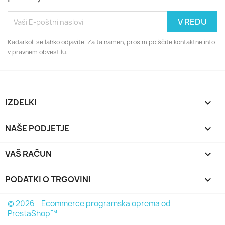
Kadarkoli se lahko odjavite. Za ta namen, prosim poiščite kontaktne info
v pravnem obvestilu.
IZDELKI

NAŠE PODJETJE

VAŠ RAČUN

PODATKI O TRGOVINI
keyboard_arrow_down
© 2026 - Ecommerce programska oprema od
PrestaShop™