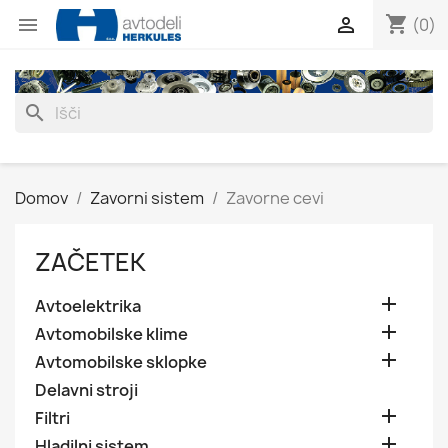
shopping_cart


(0)
search
Domov
Zavorni sistem
Zavorne cevi
ZAČETEK

Avtoelektrika

Avtomobilske klime

Avtomobilske sklopke
Delavni stroji

Filtri

Hladilni sistem