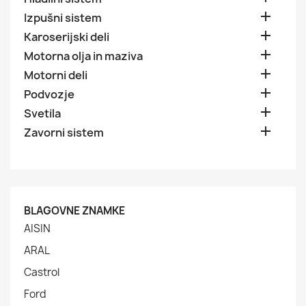

Izpušni sistem

Karoserijski deli

Motorna olja in maziva

Motorni deli

Podvozje

Svetila

Zavorni sistem
BLAGOVNE ZNAMKE
AISIN
ARAL
Castrol
Ford