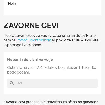
Hella
ZAVORNE CEVI
Iščete zavorno cev za vaš avto, pa je ne najdete? Pišite
nam na
Pomoč uporabnikom
ali pokličite
+386 40 281966
,
in pomagali vam bomo.
Noben izdelek ni na voljo
Ostanite na vezi! Več izdelkov bo prikazanih tukaj, ko
bodo dodani.
search
Zavorne cevi prenašajo hidravlično tekočino od glavnega