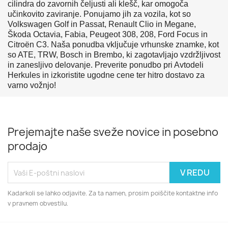
cilindra do zavornih čeljusti ali klešč, kar omogoča
učinkovito zaviranje. Ponujamo jih za vozila, kot so
Volkswagen Golf in Passat, Renault Clio in Megane,
Škoda Octavia, Fabia, Peugeot 308, 208, Ford Focus in
Citroën C3. Naša ponudba vključuje vrhunske znamke, kot
so ATE, TRW, Bosch in Brembo, ki zagotavljajo vzdržljivost
in zanesljivo delovanje. Preverite ponudbo pri Avtodeli
Herkules in izkoristite ugodne cene ter hitro dostavo za
varno vožnjo!
Prejemajte naše sveže novice in posebno
prodajo
Kadarkoli se lahko odjavite. Za ta namen, prosim poiščite kontaktne info
v pravnem obvestilu.