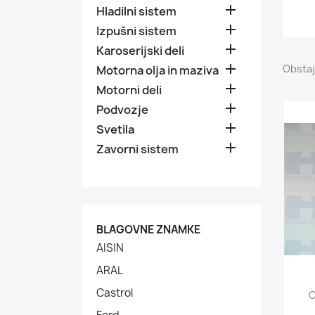

Hladilni sistem

Izpušni sistem

Karoserijski deli

Obstaj
Motorna olja in maziva

Motorni deli

Podvozje

Svetila

Zavorni sistem
BLAGOVNE ZNAMKE
AISIN
ARAL
Castrol
O