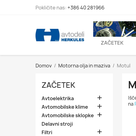
Pokličite nas:
+386 40 281966
ZAČETEK
Domov
Motorna olja in maziva
Motul
M
ZAČETEK

Išč
Avtoelektrika
na

Avtomobilske klime

Avtomobilske sklopke
Delavni stroji

Filtri