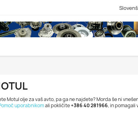
Slovenš
OTUL
ete Motul olje za vaš avto, pa ga ne najdete? Morda še ni vnešen
Pomoč uporabnikom
ali pokličite
+386 40 281966
, in pomagali