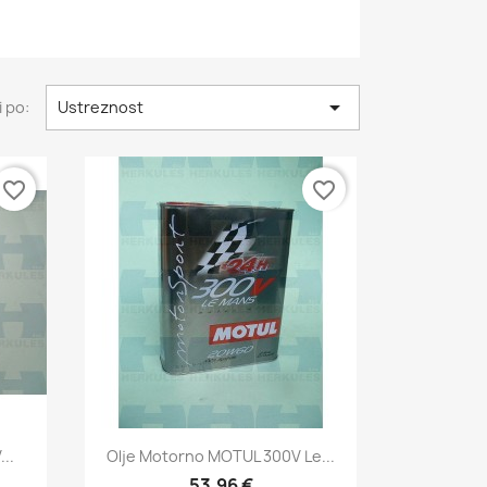

i po:
Ustreznost
favorite_border
favorite_border
Hitri ogled

..
Olje Motorno MOTUL 300V Le...
53,96 €