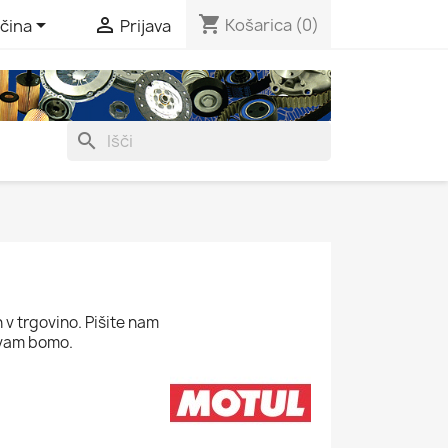
shopping_cart


Košarica
(0)
čina
Prijava
search
 v trgovino. Pišite nam
 vam bomo.