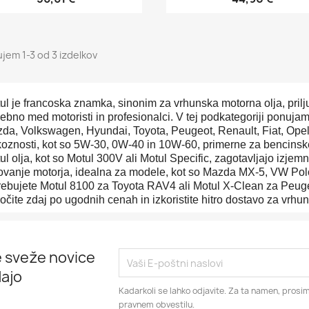
ujem 1-3 od 3 izdelkov
ul je francoska znamka, sinonim za vrhunska motorna olja, prilju
ebno med motoristi in profesionalci. V tej podkategoriji ponujamo
da, Volkswagen, Hyundai, Toyota, Peugeot, Renault, Fiat, Opel
koznosti, kot so 5W-30, 0W-40 in 10W-60, primerne za bencinske
ul olja, kot so Motul 300V ali Motul Specific, zagotavljajo izje
ovanje motorja, idealna za modele, kot so Mazda MX-5, VW Polo
rebujete Motul 8100 za Toyota RAV4 ali Motul X-Clean za Peuge
očite zdaj po ugodnih cenah in izkoristite hitro dostavo za vrh
 sveže novice
ajo
Kadarkoli se lahko odjavite. Za ta namen, prosim
pravnem obvestilu.