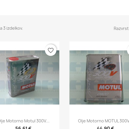
a 3 izdelkov.
Razvrst
favorite_border
Hitri ogled
Hitri ogled


lje Motorno Motul 300V...
Olje Motorno MOTUL 300V.
56,61 €
44,90 €