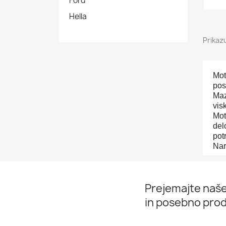
Ford
Hella
Prikaz
Mot
pos
Maz
vis
Mot
del
pot
Nar
Prejemajte naše
in posebno prod