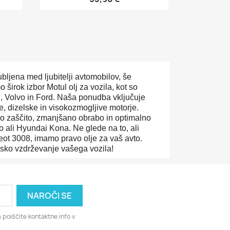
bljena med ljubitelji avtomobilov, še
 širok izbor Motul olj za vozila, kot so
, Volvo in Ford. Naša ponudba vključuje
, dizelske in visokozmogljive motorje.
mno zaščito, zmanjšano obrabo in optimalno
 ali Hyundai Kona. Ne glede na to, ali
ot 3008, imamo pravo olje za vaš avto.
unsko vzdrževanje vašega vozila!
 poiščite kontaktne info v