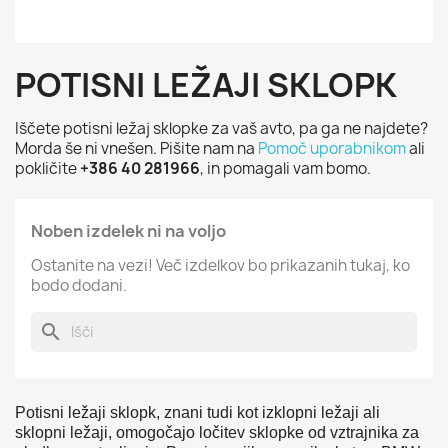
POTISNI LEŽAJI SKLOPK
Iščete potisni ležaj sklopke za vaš avto, pa ga ne najdete?
Morda še ni vnešen. Pišite nam na
Pomoč uporabnikom
ali
pokličite
+386 40 281966
, in pomagali vam bomo.
Noben izdelek ni na voljo
Ostanite na vezi! Več izdelkov bo prikazanih tukaj, ko
bodo dodani.
search
Potisni
ležaji
sklopk,
znani
tudi
kot
izklopni
ležaji
ali
sklopni
ležaji,
omogočajo
ločitev
sklopke
od
vztrajnika
za