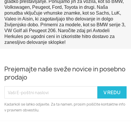
gladko
prestavljanje.
Ponujamo
jih
za
vozila,
kot
so
BMW,
Volkswagen,
Peugeot,
Ford,
Toyota
in
drugi.
Naša
ponudba
vključuje
vrhunske
znamke,
kot
so
Sachs,
LuK,
Valeo
in
Aisin,
ki
zagotavljajo
tiho
delovanje
in
dolgo
življenjsko
dobo.
Primerni
za
modele,
kot
so
BMW
serije
3,
VW
Golf
ali
Peugeot
206.
Naročite
zdaj
pri
Avtodeli
Herkules
po
ugodni
ceni
in
izkoristite
hitro
dostavo
za
zanesljivo
delovanje
sklopke!
Prejemajte naše sveže novice in posebno
prodajo
Kadarkoli se lahko odjavite. Za ta namen, prosim poiščite kontaktne info
v pravnem obvestilu.