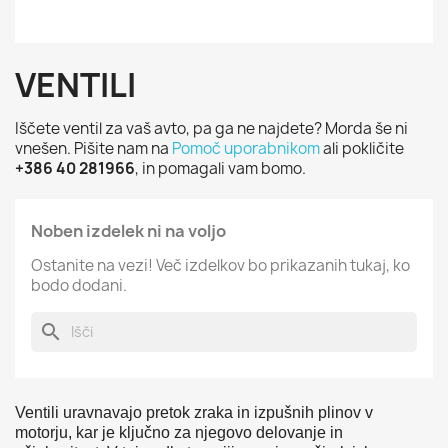
VENTILI
Iščete ventil za vaš avto, pa ga ne najdete? Morda še ni
vnešen. Pišite nam na
Pomoč uporabnikom
ali pokličite
+386 40 281966
, in pomagali vam bomo.
Noben izdelek ni na voljo
Ostanite na vezi! Več izdelkov bo prikazanih tukaj, ko
bodo dodani.
search
Ventili uravnavajo pretok zraka in izpušnih plinov v
motorju, kar je ključno za njegovo delovanje in