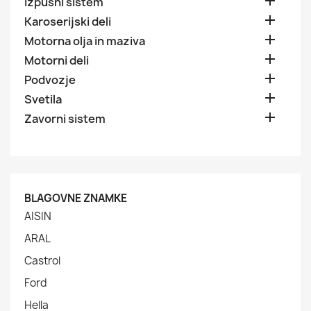

Izpušni sistem

Karoserijski deli

Motorna olja in maziva

Motorni deli

Podvozje

Svetila

Zavorni sistem
BLAGOVNE ZNAMKE
AISIN
ARAL
Castrol
Ford
Hella