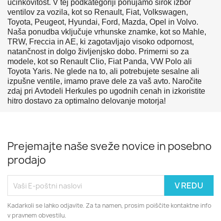
učinkovitost. V tej podkategoriji ponujamo širok izbor
ventilov za vozila, kot so Renault, Fiat, Volkswagen,
Toyota, Peugeot, Hyundai, Ford, Mazda, Opel in Volvo.
Naša ponudba vključuje vrhunske znamke, kot so Mahle,
TRW, Freccia in AE, ki zagotavljajo visoko odpornost,
natančnost in dolgo življenjsko dobo. Primerni so za
modele, kot so Renault Clio, Fiat Panda, VW Polo ali
Toyota Yaris. Ne glede na to, ali potrebujete sesalne ali
izpušne ventile, imamo prave dele za vaš avto. Naročite
zdaj pri Avtodeli Herkules po ugodnih cenah in izkoristite
hitro dostavo za optimalno delovanje motorja!
Prejemajte naše sveže novice in posebno
prodajo
Kadarkoli se lahko odjavite. Za ta namen, prosim poiščite kontaktne info
v pravnem obvestilu.