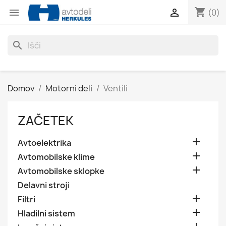
shopping_cart


(0)
search
Domov
Motorni deli
Ventili
ZAČETEK

Avtoelektrika

Avtomobilske klime

Avtomobilske sklopke
Delavni stroji

Filtri

Hladilni sistem