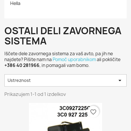
Hella
OSTALI DELI ZAVORNEGA
SISTEMA
Iščete dele zavornega sistema za vaš avto, pa jih ne
najdete? Pišite nam na
Pomoč uporabnikom
ali pokličite
+386 40 281966
, in pomagali vam bomo.

Ustreznost
Prikazujem 1-1 od 1 izdelkov
favorite_border