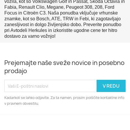
vozila, kot so Volkswagen Golf in Passat, Škoda Octavia in
Fabia, Renault Clio, Megane, Peugeot 308, 208, Ford
Focus in Citroën C3. Naša ponudba vključuje vrhunske
znamke, kot so Bosch, ATE, TRW in Febi, ki zagotavljajo
zanesljivost in dolgo življenjsko dobo. Preverite ponudbo
pri Avtodeli Herkules in izkoristite ugodne cene ter hitro
dostavo za varno vožnjo!
Prejemajte naše sveže novice in posebno
prodajo
Kadarkoli se lahko odjavite. Za ta namen, prosim poiščite kontaktne info
v pravnem obvestilu.