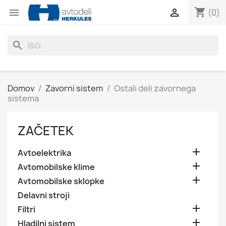
shopping_cart


(0)
search
Domov
Zavorni sistem
Ostali deli zavornega
sistema
ZAČETEK

Avtoelektrika

Avtomobilske klime

Avtomobilske sklopke
Delavni stroji

Filtri

Hladilni sistem