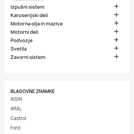

Izpušni sistem

Karoserijski deli

Motorna olja in maziva

Motorni deli

Podvozje

Svetila

Zavorni sistem
BLAGOVNE ZNAMKE
AISIN
ARAL
Castrol
Ford