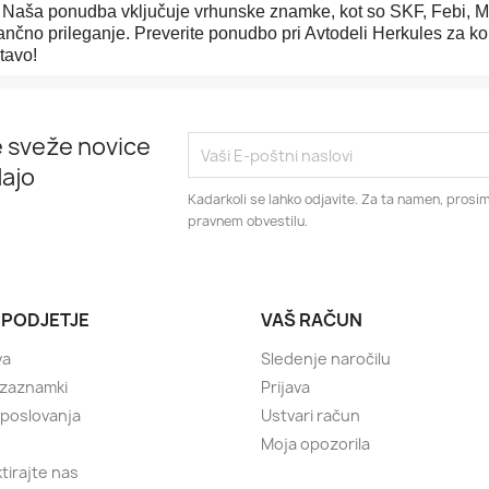
 Naša ponudba vključuje vrhunske znamke, kot so SKF, Febi, Moo
ančno prileganje. Preverite ponudbo pri Avtodeli Herkules za ko
tavo!
 sveže novice
ajo
Kadarkoli se lahko odjavite. Za ta namen, prosim
pravnem obvestilu.
 PODJETJE
VAŠ RAČUN
va
Sledenje naročilu
 zaznamki
Prijava
 poslovanja
Ustvari račun
Moja opozorila
tirajte nas