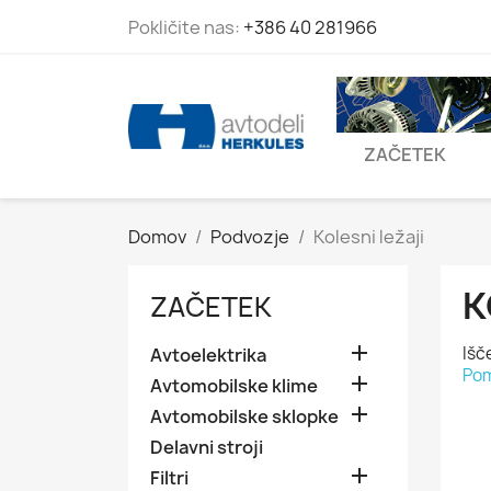
Pokličite nas:
+386 40 281966
ZAČETEK
Domov
Podvozje
Kolesni ležaji
K
ZAČETEK

Išč
Avtoelektrika
Po

Avtomobilske klime

Avtomobilske sklopke
Delavni stroji

Filtri