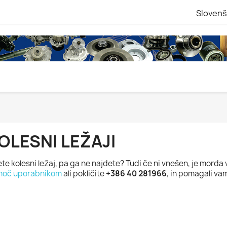
Slovenš
OLESNI LEŽAJI
ete kolesni ležaj, pa ga ne najdete? Tudi če ni vnešen, je morda
moč uporabnikom
ali pokličite
+386 40 281966
, in pomagali va