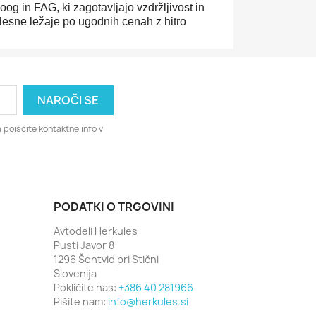
g in FAG, ki zagotavljajo vzdržljivost in
lesne ležaje po ugodnih cenah z hitro
 poiščite kontaktne info v
PODATKI O TRGOVINI
Avtodeli Herkules
Pusti Javor 8
1296 Šentvid pri Stični
Slovenija
Pokličite nas:
+386 40 281966
Pišite nam:
info@herkules.si