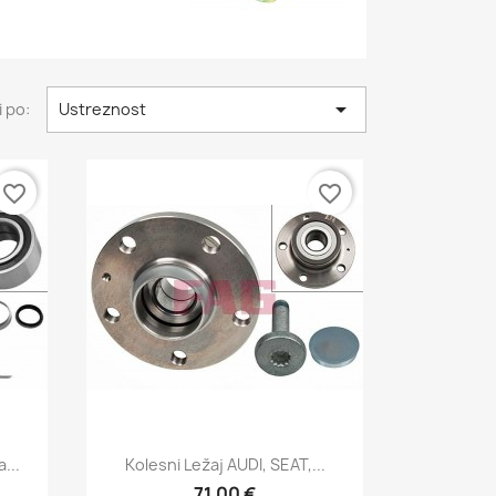

i po:
Ustreznost
favorite_border
favorite_border
Hitri ogled

...
Kolesni Ležaj AUDI, SEAT,...
71,00 €