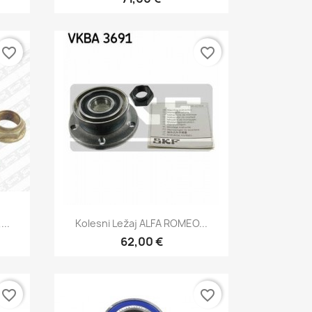
favorite_border
favorite_border
Hitri ogled

...
Kolesni Ležaj ALFA ROMEO...
62,00 €
favorite_border
favorite_border