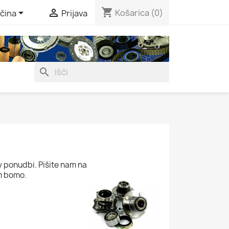
shopping_cart


Košarica
(0)
čina
Prijava
search
 v ponudbi. Pišite nam na
m bomo.