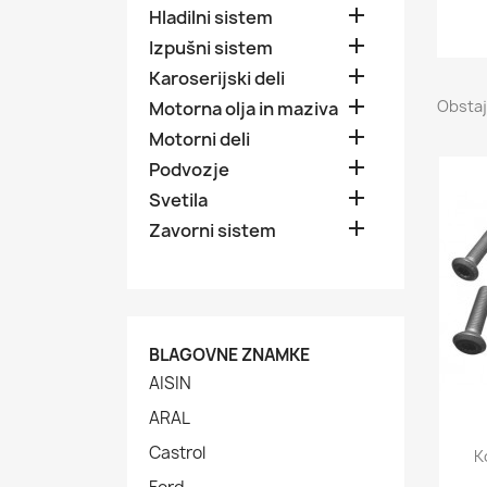

Hladilni sistem

Izpušni sistem

Karoserijski deli

Obstaj
Motorna olja in maziva

Motorni deli

Podvozje

Svetila

Zavorni sistem
BLAGOVNE ZNAMKE
AISIN
ARAL
Castrol
K