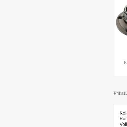
K
Prikaz
Kol
Pon
Vol