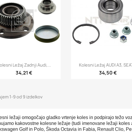
Hitri ogled
Hitri ogled


olesni Ležaj Zadnji Audi,...
Kolesni Ležaj AUDI A3, SEAT
34,21 €
34,50 €
ujem 1-9 od 9 izdelkov
esni ležaji omogočajo gladko vrtenje koles in podpirajo težo vozi
ujamo kakovostne kolesne ležaje (tudi imenovane ležaji koles al
kswagen Golf in Polo, Škoda Octavia in Fabia, Renault Clio, Peu