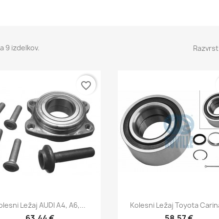
a 9 izdelkov.
Razvrst
favorite_border
Hitri ogled
Hitri ogled


olesni Ležaj AUDI A4, A6,...
Kolesni Ležaj Toyota Carina
63,44 €
58,57 €