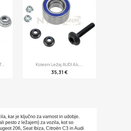
Hitri ogled

...
Kolesni Ležaj AUDI A4,...
35,31 €
la, kar je ključno za varnost in udobje.
i pesto z ležajem) za vozila, kot so
geot 206, Seat Ibiza, Citroën C3 in Audi