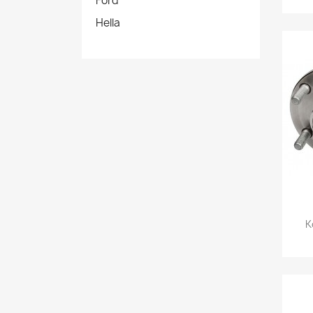
Ford
Hella
K