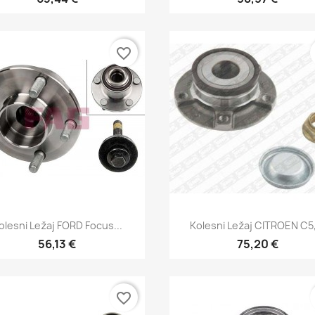
favorite_border
Hitri ogled
Hitri ogled


olesni Ležaj FORD Focus...
Kolesni Ležaj CITROEN C5,
56,13 €
75,20 €
favorite_border