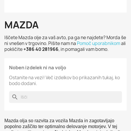
MAZDA
Iščete Mazda olje za vaš avto, pa ga ne najdete? Morda še
ni vnešen v trgovino. Pišite nam na
Pomoč uporabnikom
ali
pokličite
+386 40 281966
, in pomagali vam bomo.
Noben izdelek ni na voljo
Ostanite na vezi! Več izdelkov bo prikazanih tukaj, ko
bodo dodani.
search
Mazda olja so razvita za vozila Mazda in zagotavljajo
popolno zaščito ter optimalno delovanje motorjev. V tej