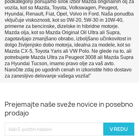
podkategoriji ponujamo širok izbor Mazda originalnih olj za
vozila, kot so Mazda, Toyota, Volkswagen, Peugeot,
Hyundai, Renault, Fiat, Opel, Volvo in Ford. Naša ponudba
vključuje viskoznosti, kot so 0W-20, 5W-30 in 10W-40,
primerne za bencinske, dizelske in hibridne motorje.
Mazda olja, kot so Mazda Original Oil Ultra ali Supra,
zagotavljajo zmanjšano obrabo, izboljšano učinkovitost in
dolgo življenjsko dobo motorja, idealna za modele, kot so
Mazda CX-5, Toyota Yaris ali VW Polo. Ne glede na to, ali
potrebujete Mazda Ultra za Peugeot 3008 ali Mazda Supra
za Hyundai Tucson, imamo pravo olje za vaš avto.
Naročite zdaj po ugodnih cenah in izkoristite hitro dostavo
za zanesljivo delovanje vašega vozila!"
Prejemajte naše sveže novice in posebno
prodajo