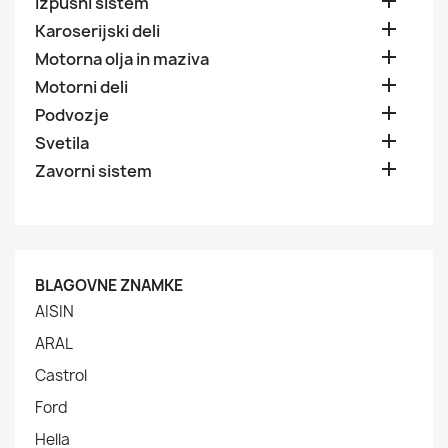

Izpušni sistem

Karoserijski deli

Motorna olja in maziva

Motorni deli

Podvozje

Svetila

Zavorni sistem
BLAGOVNE ZNAMKE
AISIN
ARAL
Castrol
Ford
Hella