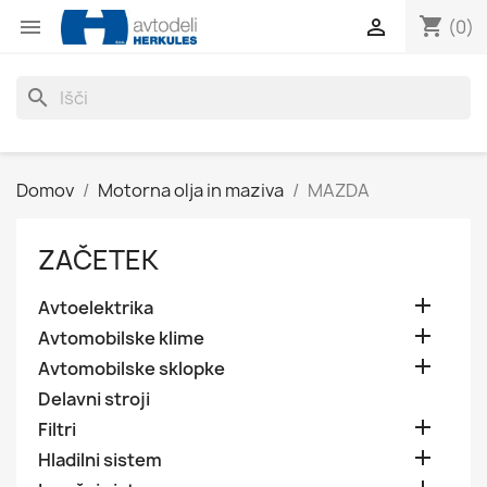
shopping_cart


(0)
search
Domov
Motorna olja in maziva
MAZDA
ZAČETEK

Avtoelektrika

Avtomobilske klime

Avtomobilske sklopke
Delavni stroji

Filtri

Hladilni sistem