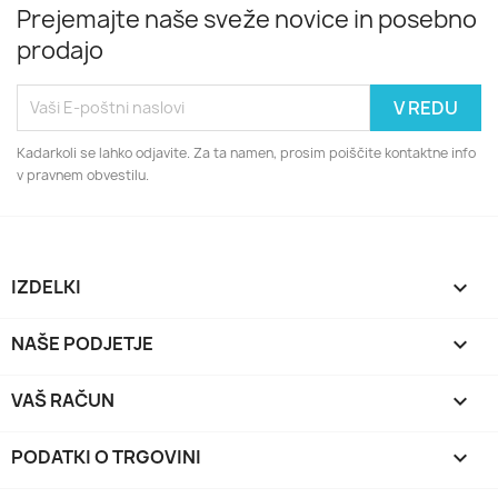
Prejemajte naše sveže novice in posebno
prodajo
Kadarkoli se lahko odjavite. Za ta namen, prosim poiščite kontaktne info
v pravnem obvestilu.
IZDELKI

NAŠE PODJETJE

VAŠ RAČUN

PODATKI O TRGOVINI
keyboard_arrow_down