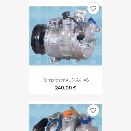
favorite_border
Kompresor AUDI A4, A6
240,00 €
favorite_border