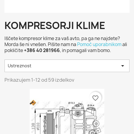
KOMPRESORJI KLIME
Iščete kompresor klime za vaš avto, pa ga ne najdete?
Morda še ni vnešen. Pišite nam na
Pomoč uporabnikom
ali
pokličite
+386 40 281966
, in pomagali vam bomo.

Ustreznost
Prikazujem 1-12 od 59 izdelkov
favorite_border