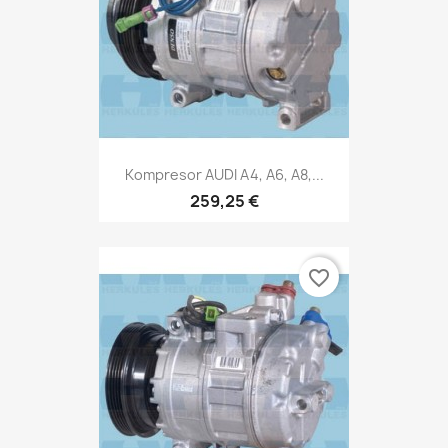
Kompresor AUDI A4, A6, A8,...
259,25 €
favorite_border