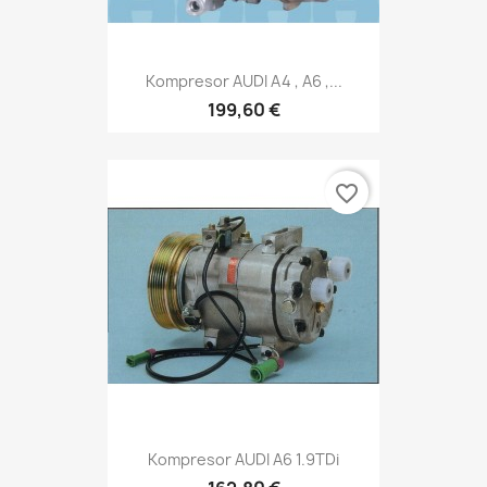
Kompresor AUDI A4 , A6 ,...
199,60 €
favorite_border
Kompresor AUDI A6 1.9TDi