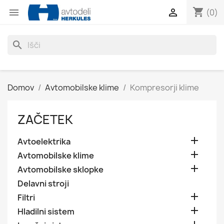
shopping_cart


(0)
search
Domov
Avtomobilske klime
Kompresorji klime
ZAČETEK

Avtoelektrika

Avtomobilske klime

Avtomobilske sklopke
Delavni stroji

Filtri

Hladilni sistem