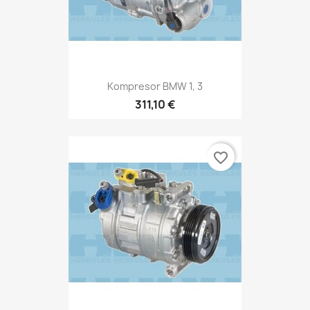
Kompresor BMW 1, 3
311,10 €
favorite_border