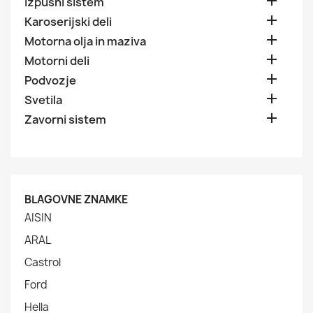

Izpušni sistem

Karoserijski deli

Motorna olja in maziva

Motorni deli

Podvozje

Svetila

Zavorni sistem
BLAGOVNE ZNAMKE
AISIN
ARAL
Castrol
Ford
Hella