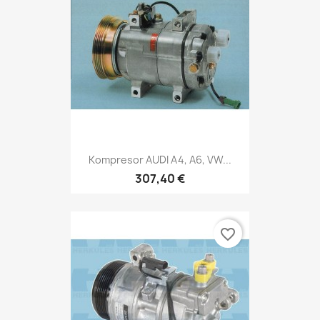
Kompresor AUDI A4, A6, VW...
307,40 €
favorite_border