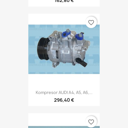
162,80 €
favorite_border
Kompresor AUDI A4, A5, A6,...
296,40 €
favorite_border