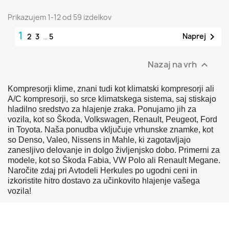
Prikazujem 1-12 od 59 izdelkov
1

Naprej
2
3
…
5
Nazaj na vrh

Kompresorji klime, znani tudi kot klimatski kompresorji ali
A/C kompresorji, so srce klimatskega sistema, saj stiskajo
hladilno sredstvo za hlajenje zraka. Ponujamo jih za
vozila, kot so Škoda, Volkswagen, Renault, Peugeot, Ford
in Toyota. Naša ponudba vključuje vrhunske znamke, kot
so Denso, Valeo, Nissens in Mahle, ki zagotavljajo
zanesljivo delovanje in dolgo življenjsko dobo. Primerni za
modele, kot so Škoda Fabia, VW Polo ali Renault Megane.
Naročite zdaj pri Avtodeli Herkules po ugodni ceni in
izkoristite hitro dostavo za učinkovito hlajenje vašega
vozila!