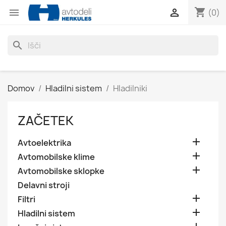
shopping_cart


(0)
search
Domov
Hladilni sistem
Hladilniki
ZAČETEK

Avtoelektrika

Avtomobilske klime

Avtomobilske sklopke
Delavni stroji

Filtri

Hladilni sistem