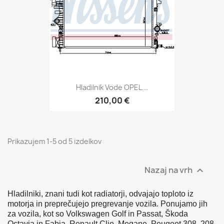
Hladilnik Vode OPEL...
210,00 €
Prikazujem 1-5 od 5 izdelkov
Nazaj na vrh

Hladilniki, znani tudi kot radiatorji, odvajajo toploto iz
motorja in preprečujejo pregrevanje vozila. Ponujamo jih
za vozila, kot so Volkswagen Golf in Passat, Škoda
Octavia in Fabia, Renault Clio, Megane, Peugeot 308, 208,