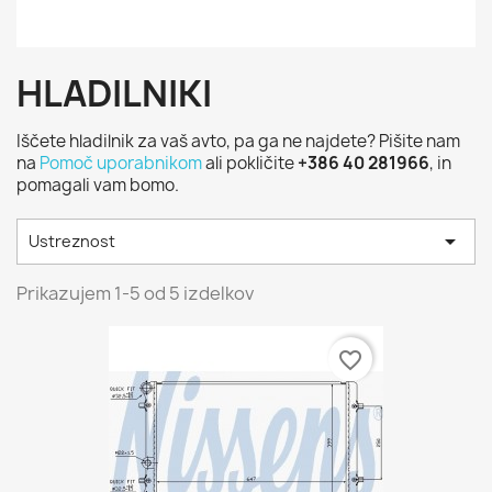
HLADILNIKI
Iščete hladilnik za vaš avto, pa ga ne najdete? Pišite nam
na
Pomoč uporabnikom
ali pokličite
+386 40 281966
, in
pomagali vam bomo.

Ustreznost
Prikazujem 1-5 od 5 izdelkov
favorite_border