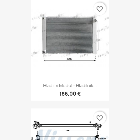
favorite_border
Hladilni Modul - Hladilnik...
186,00 €
favorite_border