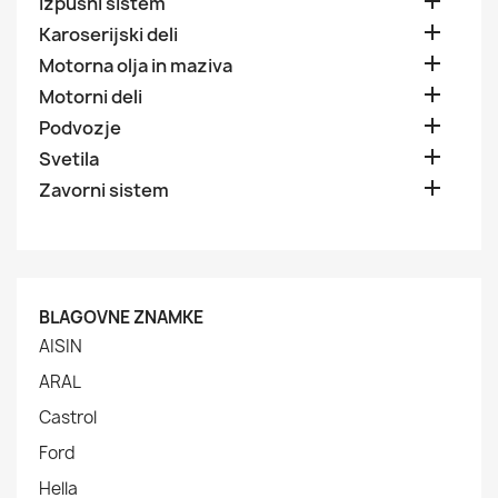

Izpušni sistem

Karoserijski deli

Motorna olja in maziva

Motorni deli

Podvozje

Svetila

Zavorni sistem
BLAGOVNE ZNAMKE
AISIN
ARAL
Castrol
Ford
Hella