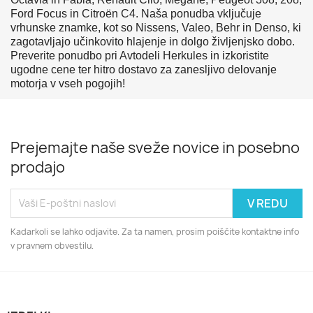
Ford Focus in Citroën C4. Naša ponudba vključuje
vrhunske znamke, kot so Nissens, Valeo, Behr in Denso, ki
zagotavljajo učinkovito hlajenje in dolgo življenjsko dobo.
Preverite ponudbo pri Avtodeli Herkules in izkoristite
ugodne cene ter hitro dostavo za zanesljivo delovanje
motorja v vseh pogojih!
Prejemajte naše sveže novice in posebno
prodajo
Kadarkoli se lahko odjavite. Za ta namen, prosim poiščite kontaktne info
v pravnem obvestilu.