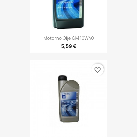
Motorno Olje GM 10W40
5,59 €
favorite_border