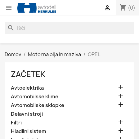
shopping_cart


(0)
search
Domov
Motorna olja in maziva
OPEL
ZAČETEK

Avtoelektrika

Avtomobilske klime

Avtomobilske sklopke
Delavni stroji

Filtri

Hladilni sistem