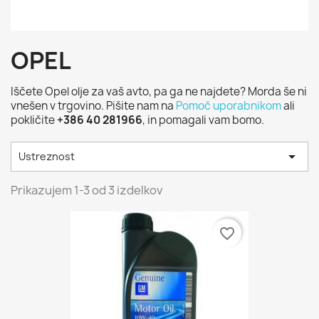
OPEL
Iščete Opel olje za vaš avto, pa ga ne najdete? Morda še ni
vnešen v trgovino. Pišite nam na
Pomoč uporabnikom
ali
pokličite
+386 40 281966
, in pomagali vam bomo.

Ustreznost
Prikazujem 1-3 od 3 izdelkov
favorite_border