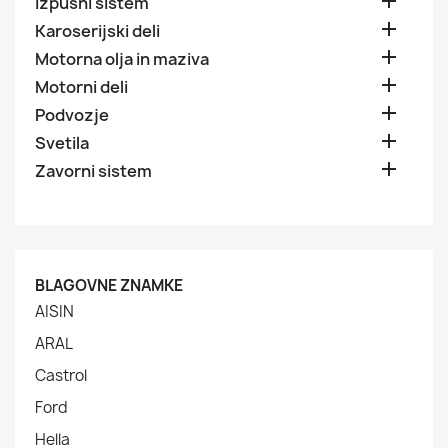

Izpušni sistem

Karoserijski deli

Motorna olja in maziva

Motorni deli

Podvozje

Svetila

Zavorni sistem
BLAGOVNE ZNAMKE
AISIN
ARAL
Castrol
Ford
Hella