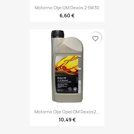
Motorno Olje GM Dexos 2 5W30
6,60 €
favorite_border
Motorno Olje Opel GM Dexos2...
10,49 €