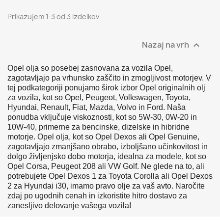
Prikazujem 1-3 od 3 izdelkov
Nazaj na vrh

Opel
olja
so
posebej
zasnovana
za
vozila
Opel,
zagotavljajo
pa
vrhunsko
zaščito
in
zmogljivost
motorjev.
V
tej
podkategoriji
ponujamo
širok
izbor
Opel
originalnih
olj
za
vozila,
kot
so
Opel,
Peugeot,
Volkswagen,
Toyota,
Hyundai,
Renault,
Fiat,
Mazda,
Volvo
in
Ford.
Naša
ponudba
vključuje
viskoznosti,
kot
so
5W-30,
0W-20
in
10W-40,
primerne
za
bencinske,
dizelske
in
hibridne
motorje.
Opel
olja,
kot
so
Opel
Dexos
ali
Opel
Genuine,
zagotavljajo
zmanjšano
obrabo,
izboljšano
učinkovitost
in
dolgo
življenjsko
dobo
motorja,
idealna
za
modele,
kot
so
Opel
Corsa,
Peugeot
208
ali
VW
Golf.
Ne
glede
na
to,
ali
potrebujete
Opel
Dexos
1
za
Toyota
Corolla
ali
Opel
Dexos
2
za
Hyundai
i30,
imamo
pravo
olje
za
vaš
avto.
Naročite
zdaj
po
ugodnih
cenah
in
izkoristite
hitro
dostavo
za
zanesljivo
delovanje
vašega
vozila!