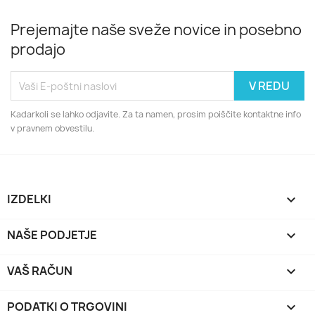
Prejemajte naše sveže novice in posebno
prodajo
Kadarkoli se lahko odjavite. Za ta namen, prosim poiščite kontaktne info
v pravnem obvestilu.
IZDELKI

NAŠE PODJETJE

VAŠ RAČUN

PODATKI O TRGOVINI
keyboard_arrow_down