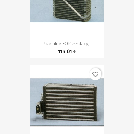
Uparjalnik FORD Galaxy,...
116,01 €
favorite_border