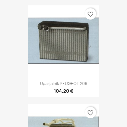
favorite_border
Uparjalnik PEUGEOT 206
104,20 €
favorite_border