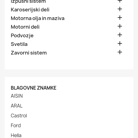

Izpušni sistem

Karoserijski deli

Motorna olja in maziva

Motorni deli

Podvozje

Svetila

Zavorni sistem
BLAGOVNE ZNAMKE
AISIN
ARAL
Castrol
Ford
Hella