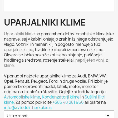
UPARJALNIKI KLIME
Uparjalniki klime
so pomemben del avtomobilske klimatske
naprave, saj v kabini ohlajajo zrak in iz njega odstranjujejo
vlago. Vozniki in mehaniki jih pogosto imenujejo tudi
uparjalnik klime
, hladilnik klime ali izmenjevalnik klime.
Okvara se lahko pokaže kot slabo hlajenje, puščanje
hladilnega sredstva, rosenje stekel ali
neprijeten vonj iz
klime
.
V ponudbi najdete uparjalnike klime za Audi, BMW, VW,
Opel, Renault, Peugeot, Ford in druga vozila. Pri izbiri je
pomembno preveriti model, letnik, motor, mere ter
originalno kataloško številko. Oglejte si tudi kategorije
Avtomobilske klime
,
Kondenzatorji klime
in
Sušilni filtri
klime
. Za pomoč pokličite
+386 40 281 966
ali pišite na
info@avtodeli-herkules.si
.

Ustreznost