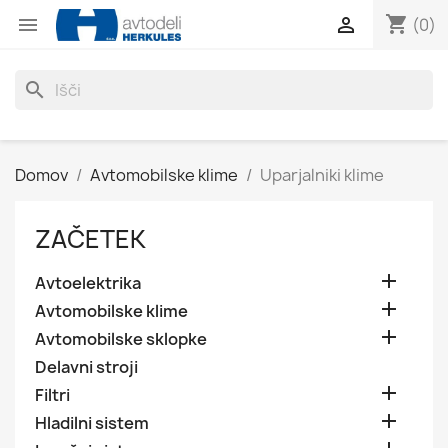
shopping_cart


(0)
search
Domov
Avtomobilske klime
Uparjalniki klime
ZAČETEK

Avtoelektrika

Avtomobilske klime

Avtomobilske sklopke
Delavni stroji

Filtri

Hladilni sistem