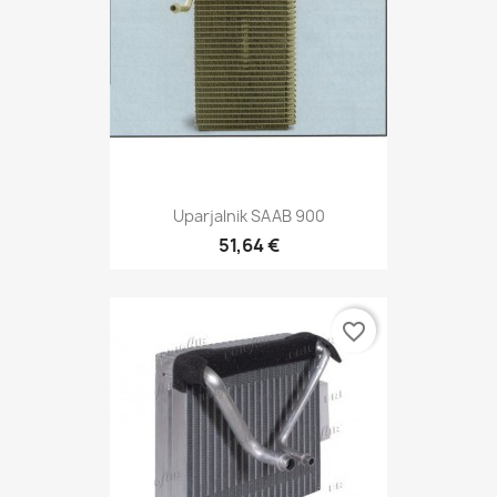
Uparjalnik SAAB 900
51,64 €
favorite_border