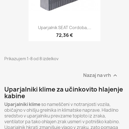
Uparjalnik SEAT Cordoba,...
72,36 €
Prikazujem 1-8 od 8 izdelkov
Nazaj na vrh

Uparjalniki klime za učinkovito hlajenje
kabine
Uparjalniki klime
so nameščeni v notranjosti vozila,
običajno v ohišju grelnika in klimatske naprave. Hladilno
sredstvo v uparjalniku prevzame toploto iz zraka,
ventilator pa tako ohlajen zrak usmeri v potniško kabino.
Uparjalnik hkrati zmanjšuje vlago v zraku, zato pomaga