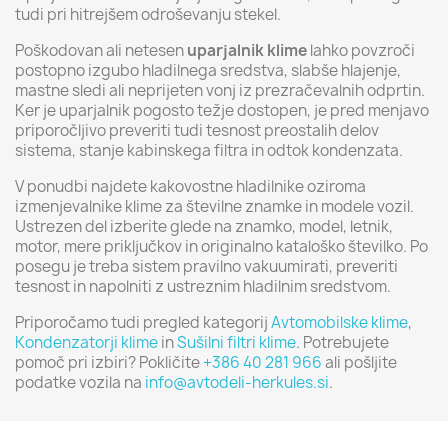
tudi pri hitrejšem odroševanju stekel.
Poškodovan ali netesen
uparjalnik klime
lahko povzroči
postopno izgubo hladilnega sredstva, slabše hlajenje,
mastne sledi ali neprijeten vonj iz prezračevalnih odprtin.
Ker je uparjalnik pogosto težje dostopen, je pred menjavo
priporočljivo preveriti tudi tesnost preostalih delov
sistema, stanje kabinskega filtra in odtok kondenzata.
V ponudbi najdete kakovostne hladilnike oziroma
izmenjevalnike klime za številne znamke in modele vozil.
Ustrezen del izberite glede na znamko, model, letnik,
motor, mere priključkov in originalno kataloško številko. Po
posegu je treba sistem pravilno vakuumirati, preveriti
tesnost in napolniti z ustreznim hladilnim sredstvom.
Priporočamo tudi pregled kategorij
Avtomobilske klime
,
Kondenzatorji klime
in
Sušilni filtri klime
. Potrebujete
pomoč pri izbiri? Pokličite
+386 40 281 966
ali pošljite
podatke vozila na
info@avtodeli-herkules.si
.