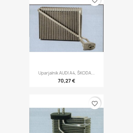
favorite_border
Uparjalnik AUDI A4, ŠKODA...
70,27 €
favorite_border