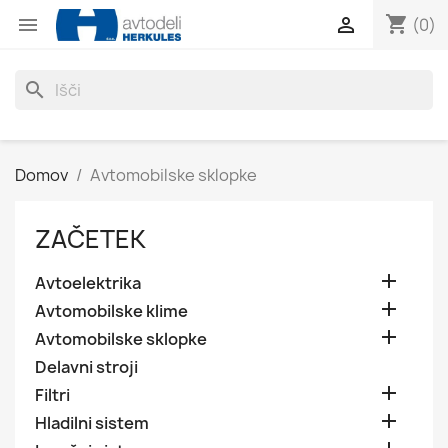
shopping_cart


(0)
search
Domov
Avtomobilske sklopke
ZAČETEK

Avtoelektrika

Avtomobilske klime

Avtomobilske sklopke
Delavni stroji

Filtri

Hladilni sistem