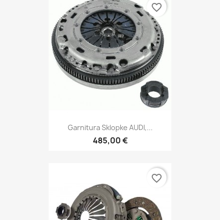
favorite_border
Garnitura Sklopke AUDI,...
485,00 €
favorite_border