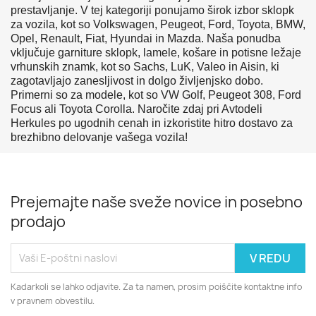
prestavljanje. V tej kategoriji ponujamo širok izbor sklopk
za vozila, kot so Volkswagen, Peugeot, Ford, Toyota, BMW,
Opel, Renault, Fiat, Hyundai in Mazda. Naša ponudba
vključuje garniture sklopk, lamele, košare in potisne ležaje
vrhunskih znamk, kot so Sachs, LuK, Valeo in Aisin, ki
zagotavljajo zanesljivost in dolgo življenjsko dobo.
Primerni so za modele, kot so VW Golf, Peugeot 308, Ford
Focus ali Toyota Corolla. Naročite zdaj pri Avtodeli
Herkules po ugodnih cenah in izkoristite hitro dostavo za
brezhibno delovanje vašega vozila!
Prejemajte naše sveže novice in posebno
prodajo
Kadarkoli se lahko odjavite. Za ta namen, prosim poiščite kontaktne info
v pravnem obvestilu.