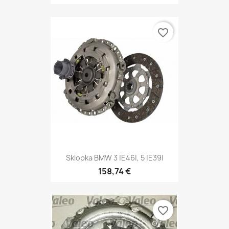
favorite_border
Sklopka BMW 3 |E46|, 5 |E39|
158,74 €
favorite_border