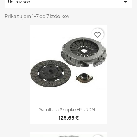

Ustreznost
Prikazujem 1-7 od 7 izdelkov
favorite_border
Garnitura Sklopke HYUNDAI...
125,66 €