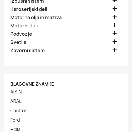

Izpušni sistem

Karoserijski deli

Motorna olja in maziva

Motorni deli

Podvozje

Svetila

Zavorni sistem
BLAGOVNE ZNAMKE
AISIN
ARAL
Castrol
Ford
Hella