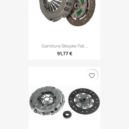
Garnitura Sklopke Fiat...
91,77 €
favorite_border