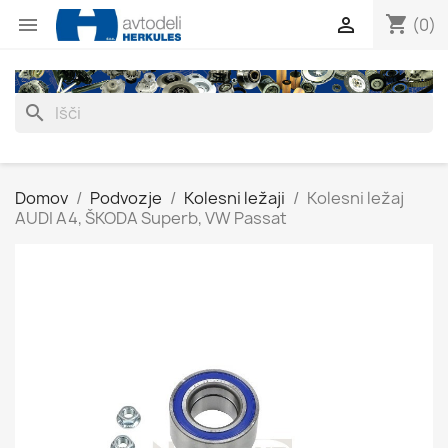
shopping_cart


(0)
search
Domov
Podvozje
Kolesni ležaji
Kolesni ležaj
AUDI A4, ŠKODA Superb, VW Passat