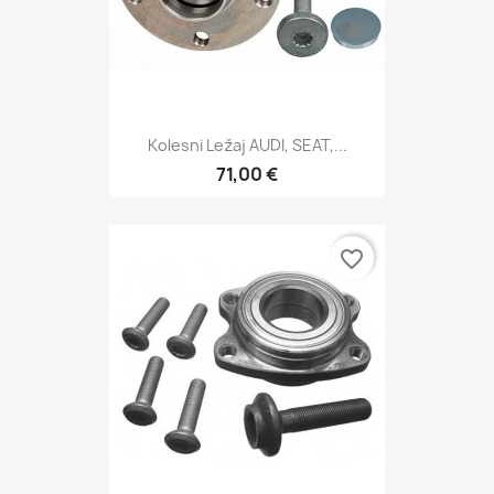
Kolesni Ležaj AUDI, SEAT,...
71,00 €
favorite_border