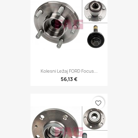
Kolesni Ležaj FORD Focus...
56,13 €
favorite_border