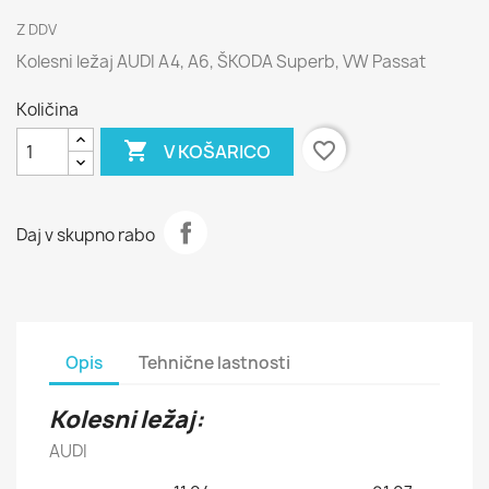
Z DDV
Kolesni ležaj AUDI A4, A6, ŠKODA Superb, VW Passat
Količina

favorite_border
V KOŠARICO
Daj v skupno rabo
Opis
Tehnične lastnosti
Kolesni ležaj:
AUDI