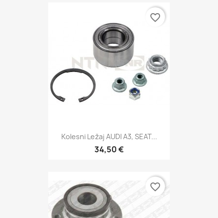
favorite_border
Kolesni Ležaj AUDI A3, SEAT...
34,50 €
favorite_border