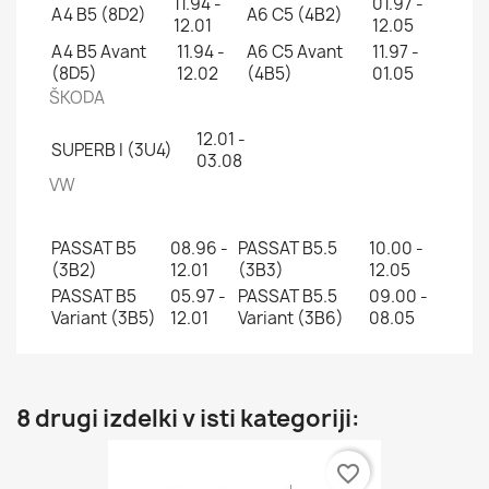
11.94 -
01.97 -
A4 B5 (8D2)
A6 C5 (4B2)
12.01
12.05
A4 B5 Avant
11.94 -
A6 C5 Avant
11.97 -
(8D5)
12.02
(4B5)
01.05
ŠKODA
12.01 -
SUPERB I (3U4)
03.08
VW
PASSAT B5
08.96 -
PASSAT B5.5
10.00 -
(3B2)
12.01
(3B3)
12.05
PASSAT B5
05.97 -
PASSAT B5.5
09.00 -
Variant (3B5)
12.01
Variant (3B6)
08.05
8 drugi izdelki v isti kategoriji:
favorite_border