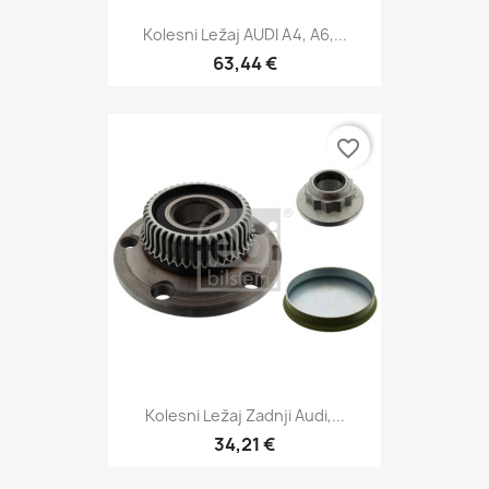
Kolesni Ležaj AUDI A4, A6,...
63,44 €
favorite_border
Kolesni Ležaj Zadnji Audi,...
34,21 €