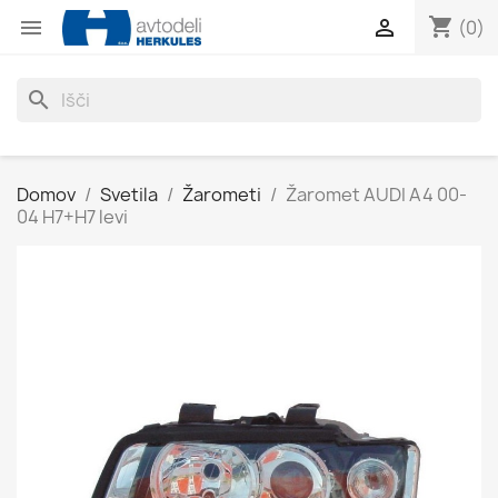
shopping_cart


(0)
search
Domov
Svetila
Žarometi
Žaromet AUDI A4 00-
04 H7+H7 levi