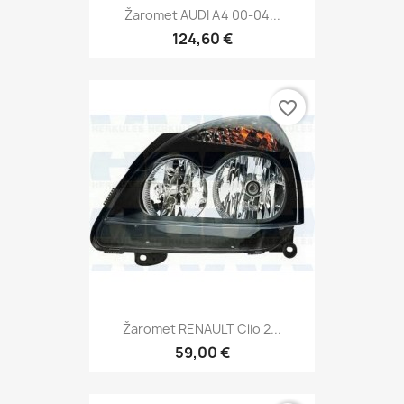
Žaromet AUDI A4 00-04...
124,60 €
favorite_border
Žaromet RENAULT Clio 2...
59,00 €