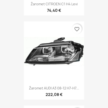
Žaromet CITROEN C1 H4 Levi
74,40 €
favorite_border
Žaromet AUDI A3 08-12 H7-H7...
222,08 €