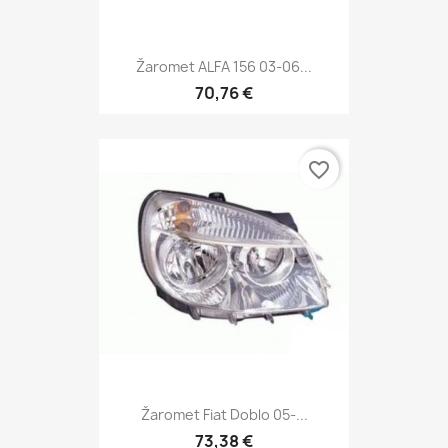
Žaromet ALFA 156 03-06...
70,76 €
favorite_border
Žaromet Fiat Doblo 05-...
73,38 €