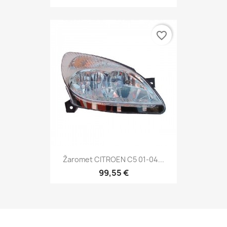
favorite_border
Žaromet CITROEN C5 01-04...
99,55 €