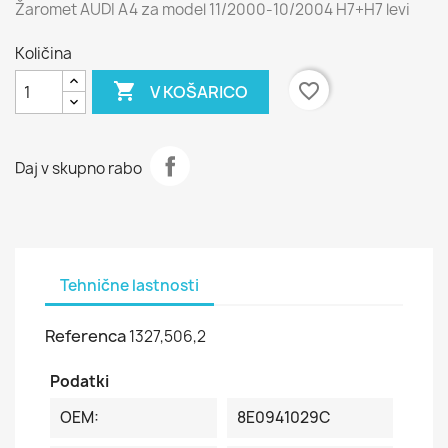
Žaromet AUDI A4 za model 11/2000-10/2004 H7+H7 levi
Količina

favorite_border
V KOŠARICO
Daj v skupno rabo
Tehnične lastnosti
Referenca
1327,506,2
Podatki
OEM:
8E0941029C