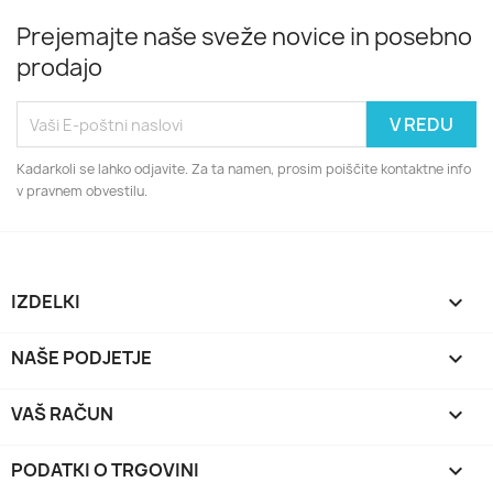
Prejemajte naše sveže novice in posebno
prodajo
Kadarkoli se lahko odjavite. Za ta namen, prosim poiščite kontaktne info
v pravnem obvestilu.
IZDELKI

NAŠE PODJETJE

VAŠ RAČUN

PODATKI O TRGOVINI
keyboard_arrow_down