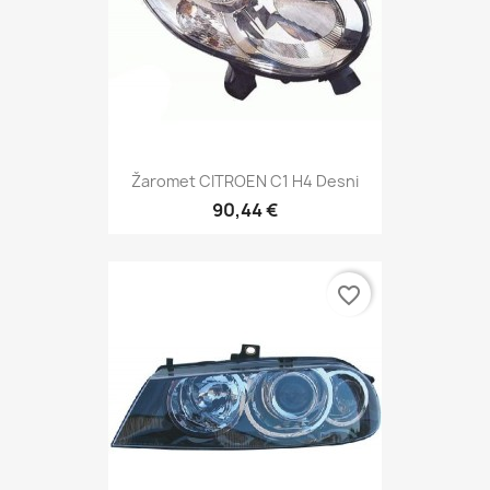
Žaromet CITROEN C1 H4 Desni
90,44 €
favorite_border