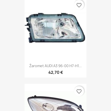
favorite_border
Žaromet AUDI A3 96-00 H7-H1...
42,70 €
favorite_border