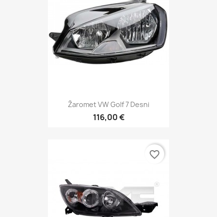
Žaromet VW Golf 7 Desni
116,00 €
favorite_border