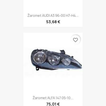
Žaromet AUDI A3 96-00 H7-H4...
53,68 €
favorite_border
Žaromet ALFA 147 05-10...
75,01 €