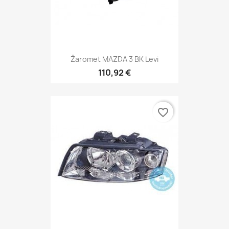
Žaromet MAZDA 3 BK Levi
110,92 €
favorite_border