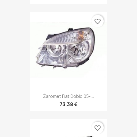
favorite_border
Žaromet Fiat Doblo 05-...
73,38 €
favorite_border