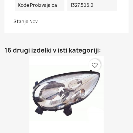
Kode Proizvajalca
1327,506,2
Stanje
Nov
16 drugi izdelki v isti kategoriji:
favorite_border