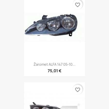
favorite_border
Žaromet ALFA 147 05-10...
75,01 €
favorite_border