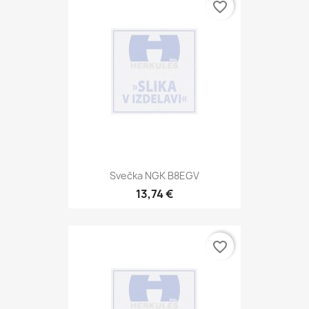
favorite_border
Svečka NGK B8EGV
13,74 €
favorite_border