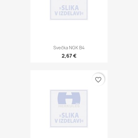
Svečka NGK B4
2,67 €
favorite_border