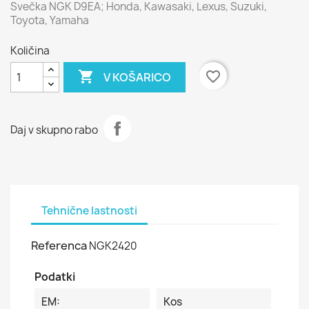
Svečka NGK D9EA; Honda, Kawasaki, Lexus, Suzuki,
Toyota, Yamaha
Količina

favorite_border
V KOŠARICO
Daj v skupno rabo
Tehnične lastnosti
Referenca
NGK2420
Podatki
EM:
Kos