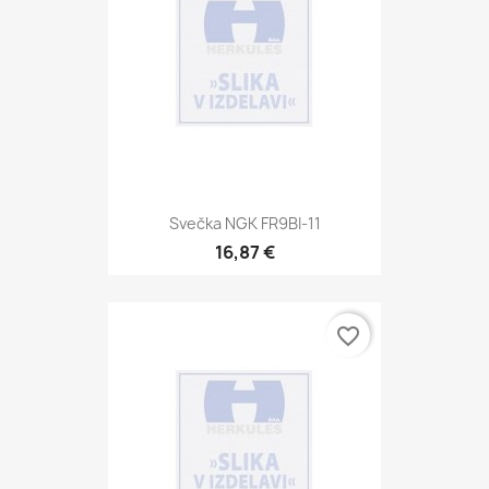
Svečka NGK FR9BI-11
16,87 €
favorite_border