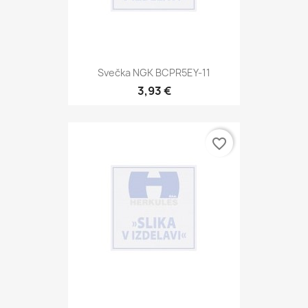
Svečka NGK BCPR5EY-11
3,93 €
favorite_border