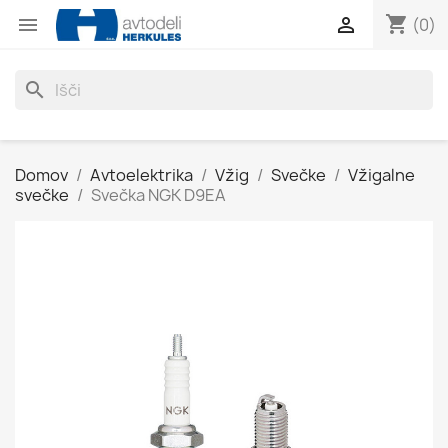
shopping_cart


(0)
search
Domov
Avtoelektrika
Vžig
Svečke
Vžigalne
svečke
Svečka NGK D9EA