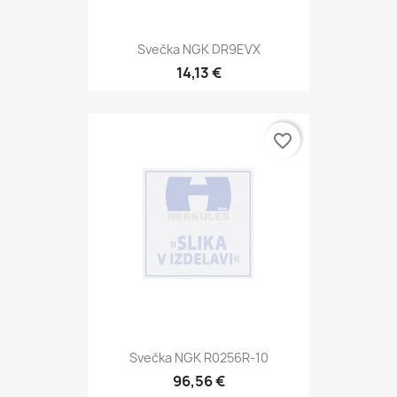
Svečka NGK DR9EVX
14,13 €
favorite_border
Svečka NGK R0256R-10
96,56 €