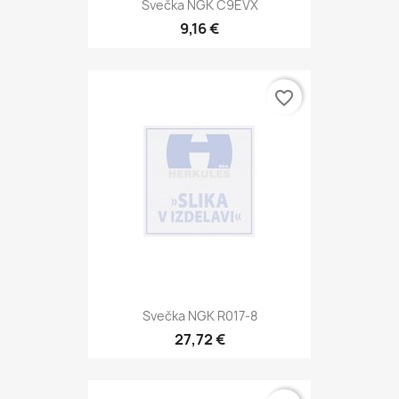
Svečka NGK C9EVX
9,16 €
favorite_border
Svečka NGK R017-8
27,72 €