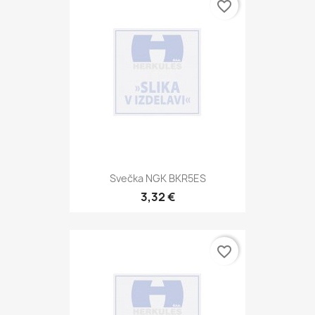
favorite_border
Svečka NGK BKR5ES
3,32 €
favorite_border