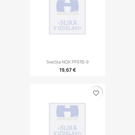
Svečka NGK PFR7B-9
19,67 €
favorite_border