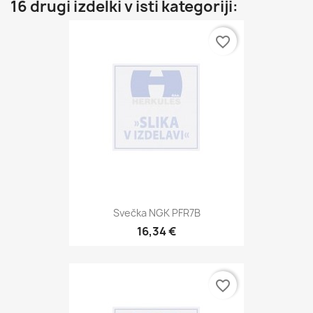
16 drugi izdelki v isti kategoriji:
favorite_border
Svečka NGK PFR7B
16,34 €
favorite_border