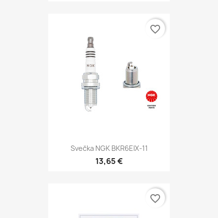
favorite_border
Svečka NGK BKR6EIX-11
13,65 €
favorite_border