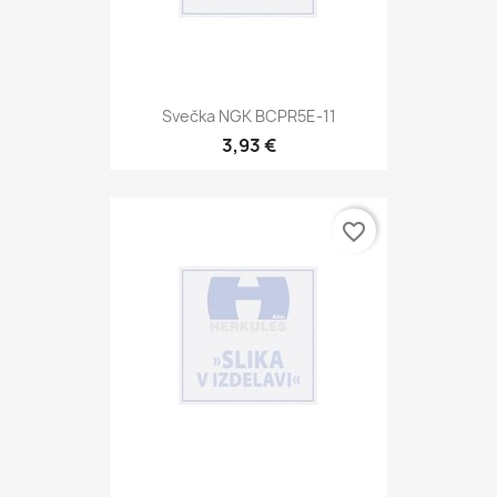
Svečka NGK BCPR5E-11
3,93 €
favorite_border