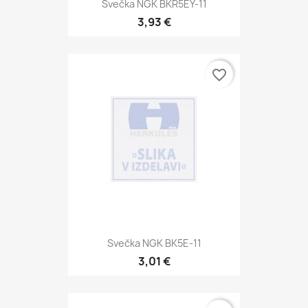
Svečka NGK BKR5EY-11
3,93 €
favorite_border
Svečka NGK BK5E-11
3,01 €