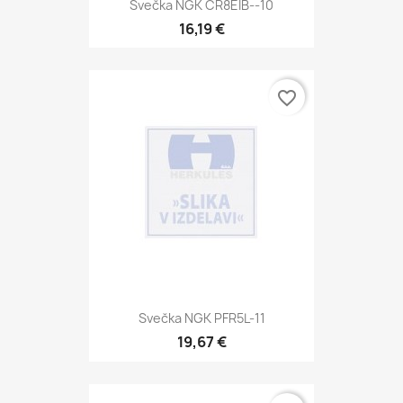
Svečka NGK CR8EIB--10
16,19 €
favorite_border
Svečka NGK PFR5L-11
19,67 €