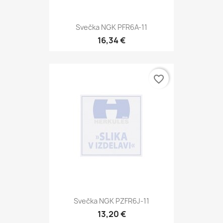
Svečka NGK PFR6A-11
16,34 €
favorite_border
Svečka NGK PZFR6J-11
13,20 €