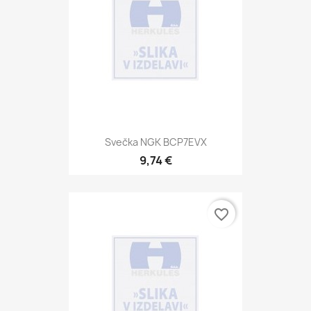
Svečka NGK BCP7EVX
9,74 €
favorite_border