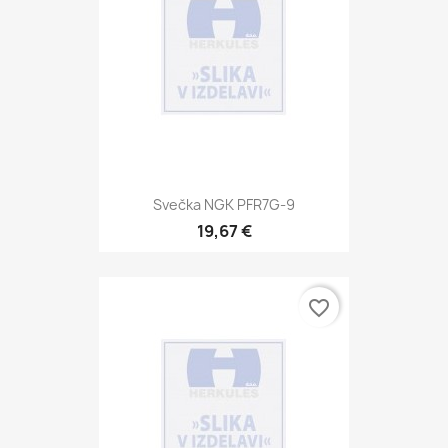
Svečka NGK PFR7G-9
19,67 €
favorite_border