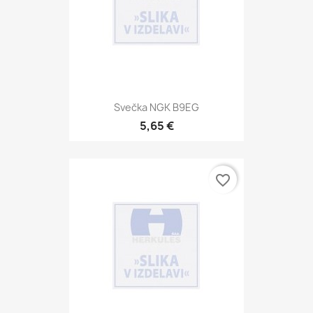
Svečka NGK B9EG
5,65 €
favorite_border