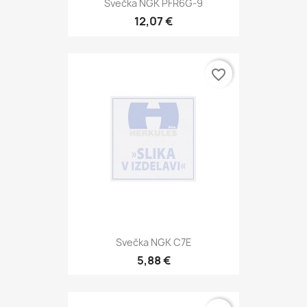
Svečka NGK PFR6G-9
12,07 €
favorite_border
Svečka NGK C7E
5,88 €