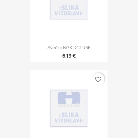
Svečka NGK DCPR6E
6,19 €
favorite_border