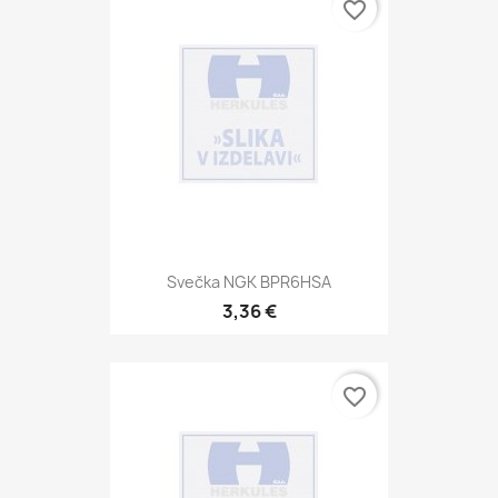
favorite_border
Svečka NGK BPR6HSA
3,36 €
favorite_border