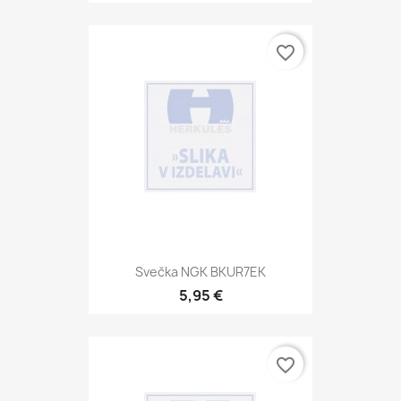
favorite_border
Svečka NGK BKUR7EK
5,95 €
favorite_border