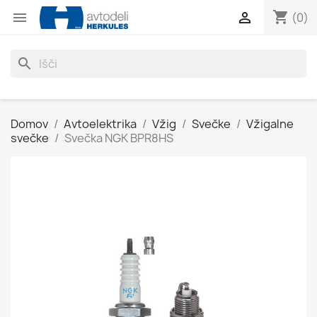
shopping_cart


(0)
search
Domov
Avtoelektrika
Vžig
Svečke
Vžigalne
svečke
Svečka NGK BPR8HS