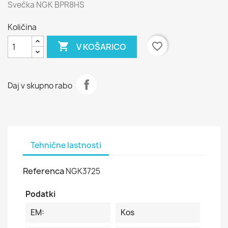
Svečka NGK BPR8HS
Količina

favorite_border
V KOŠARICO
Daj v skupno rabo
Tehnične lastnosti
Referenca
NGK3725
Podatki
EM:
Kos