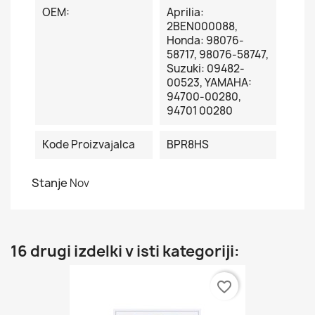
OEM:
Aprilia:
2BEN000088,
Honda: 98076-
58717, 98076-58747,
Suzuki: 09482-
00523, YAMAHA:
94700-00280,
94701 00280
Kode Proizvajalca
BPR8HS
Stanje
Nov
16 drugi izdelki v isti kategoriji:
favorite_border