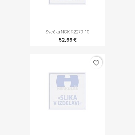
Svečka NGK R2270-10
52,66 €
favorite_border