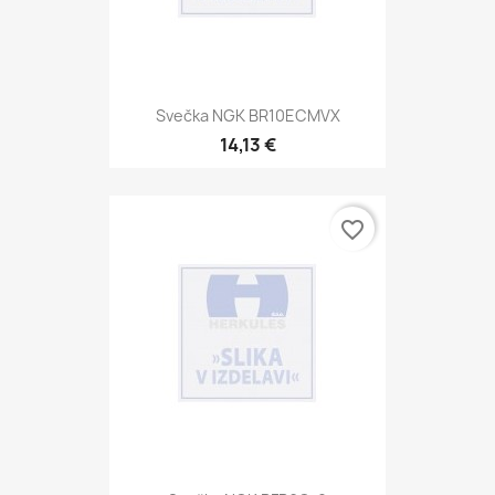
Svečka NGK BR10ECMVX
14,13 €
favorite_border