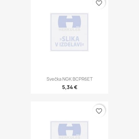
favorite_border
Svečka NGK BCPR6ET
5,34 €
favorite_border