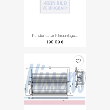
Kondensator Klimaanlage...
190,09 €
favorite_border