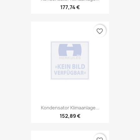
177,74 €
favorite_border
Kondensator Klimaanlage...
152,89 €