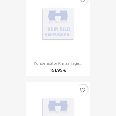
favorite_border
Kondensator Klimaanlage...
151,95 €
favorite_border