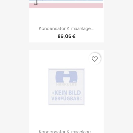
Kondensator Klimaanlage...
89,06 €
favorite_border
Kondensator Klimaanlage...