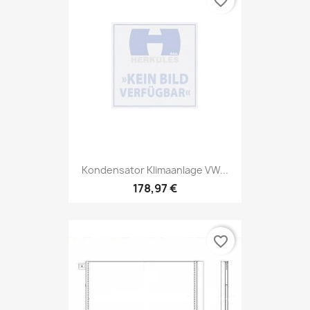
favorite_border
Kondensator Klimaanlage VW...
178,97 €
favorite_border