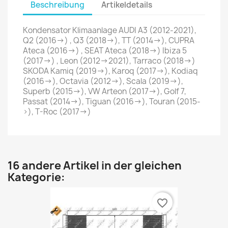
Beschreibung
Artikeldetails
Kondensator Klimaanlage AUDI A3 (2012-2021),
Q2 (2016->) , Q3 (2018->), TT (2014->), CUPRA
Ateca (2016->) , SEAT Ateca (2018->) Ibiza 5
(2017->) , Leon (2012->2021), Tarraco (2018->)
SKODA Kamiq (2019->), Karoq (2017->), Kodiaq
(2016->), Octavia (2012->), Scala (2019->),
Superb (2015->), VW Arteon (2017->), Golf 7,
Passat (2014->), Tiguan (2016->), Touran (2015-
>), T-Roc (2017->)
16 andere Artikel in der gleichen
Kategorie:
favorite_border