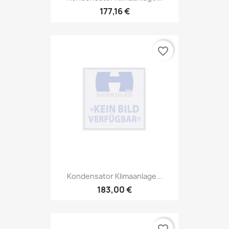
177,16 €
favorite_border
Kondensator Klimaanlage...
183,00 €