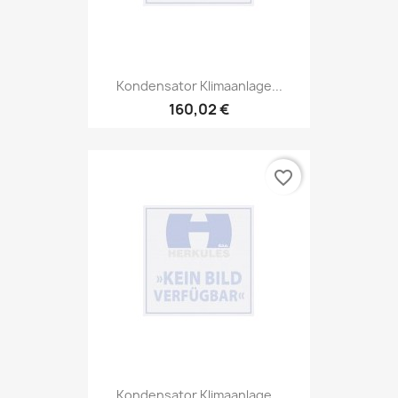
Kondensator Klimaanlage...
160,02 €
favorite_border
Kondensator Klimaanlage...