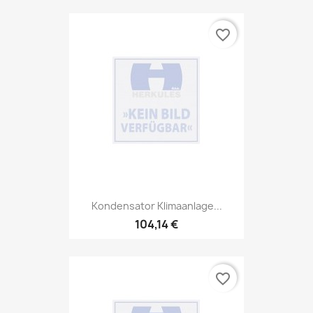
favorite_border
Kondensator Klimaanlage...
104,14 €
favorite_border