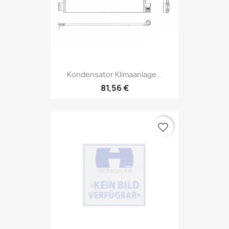
Kondensator Klimaanlage...
81,56 €
favorite_border