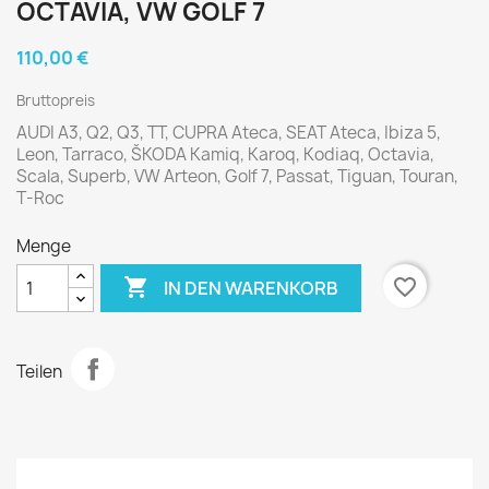
OCTAVIA, VW GOLF 7
110,00 €
Bruttopreis
AUDI A3, Q2, Q3, TT, CUPRA Ateca, SEAT Ateca, Ibiza 5,
Leon, Tarraco, ŠKODA Kamiq, Karoq, Kodiaq, Octavia,
Scala, Superb, VW Arteon, Golf 7, Passat, Tiguan, Touran,
T-Roc
Menge

favorite_border
IN DEN WARENKORB
Teilen