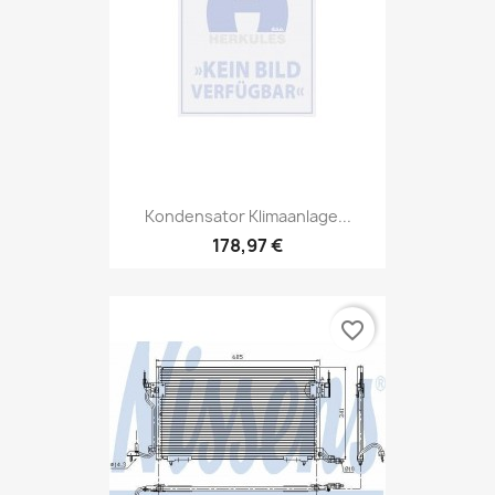
Kondensator Klimaanlage...
178,97 €
favorite_border