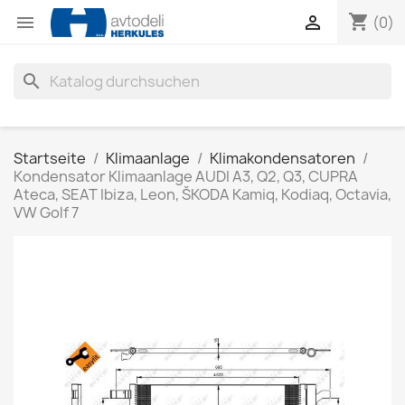
shopping_cart


(0)
search
Startseite
Klimaanlage
Klimakondensatoren
Kondensator Klimaanlage AUDI A3, Q2, Q3, CUPRA
Ateca, SEAT Ibiza, Leon, ŠKODA Kamiq, Kodiaq, Octavia,
VW Golf 7