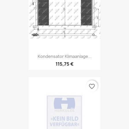
Kondensator Klimaanlage...
115,75 €
favorite_border