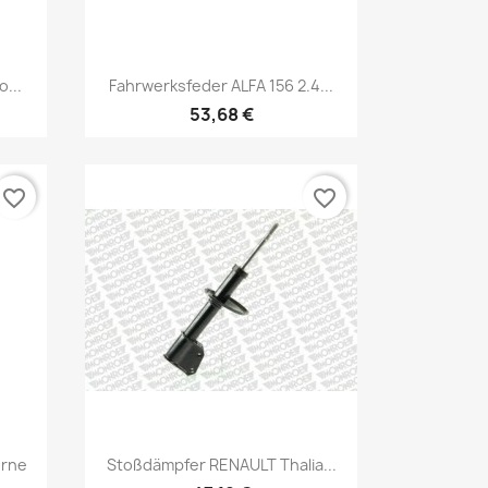
Vorschau

...
Fahrwerksfeder ALFA 156 2.4...
53,68 €
favorite_border
favorite_border
Vorschau

orne
Stoßdämpfer RENAULT Thalia...