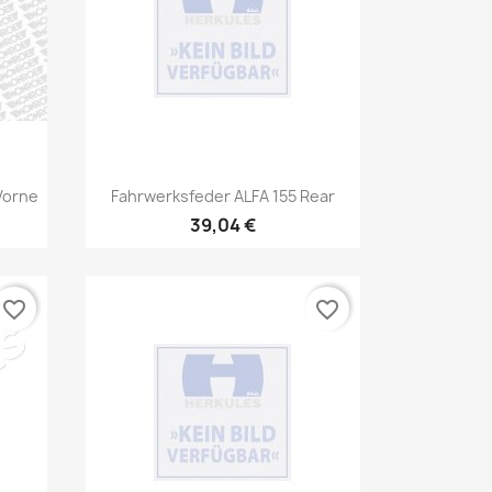
Vorschau

Vorne
Fahrwerksfeder ALFA 155 Rear
39,04 €
favorite_border
favorite_border