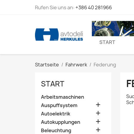
Rufen Sie uns an:
+386 40 281966
START
Startseite
Fahrwerk
Federung
F
START
Suc
Arbeitsmaschinen
Sch

Auspuffsystem

Autoelektrik

Autokupplungen

Beleuchtung