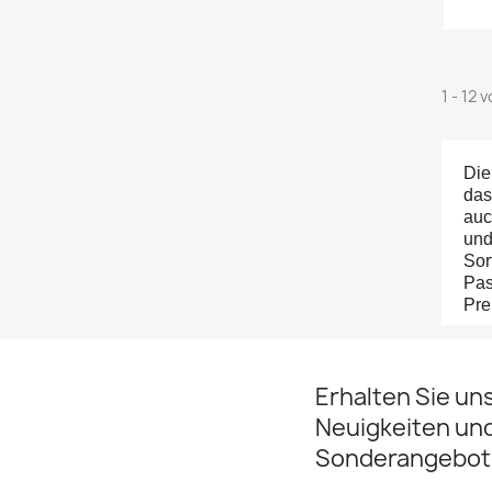
1 - 12 
Die
das
auc
und
Sor
Pas
Pre
Erhalten Sie un
Neuigkeiten un
Sonderangebot