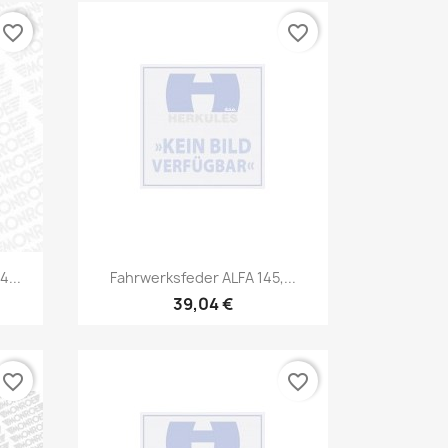
favorite_border
favorite_border
Vorschau

...
Fahrwerksfeder ALFA 145,...
39,04 €
favorite_border
favorite_border