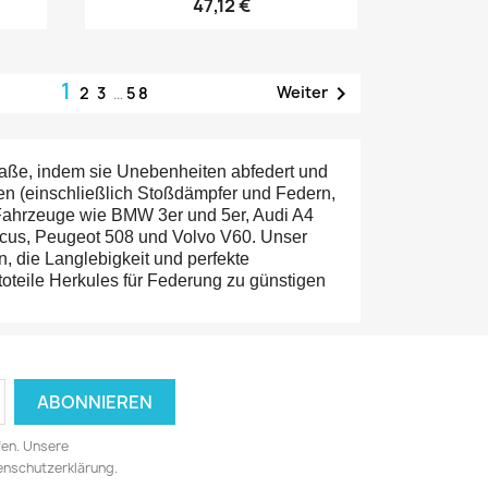
47,12 €
1

Weiter
2
3
…
58
Straße, indem sie Unebenheiten abfedert und
n (einschließlich Stoßdämpfer und Federn,
Fahrzeuge wie BMW 3er und 5er, Audi A4
cus, Peugeot 508 und Volvo V60. Unser
, die Langlebigkeit und perfekte
oteile Herkules für Federung zu günstigen
fen. Unsere
tenschutzerklärung.