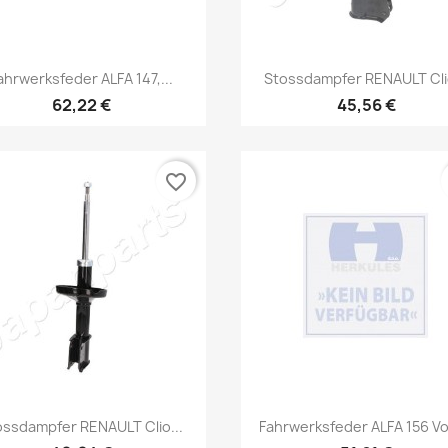
Vorschau
Vorschau


ahrwerksfeder ALFA 147,...
Stossdampfer RENAULT Clio
62,22 €
45,56 €
favorite_border
Vorschau
Vorschau


ossdampfer RENAULT Clio...
Fahrwerksfeder ALFA 156 V