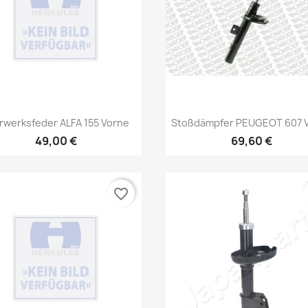
Vorschau
Vorschau


rwerksfeder ALFA 155 Vorne
Stoßdämpfer PEUGEOT 607 
49,00 €
69,60 €
favorite_border