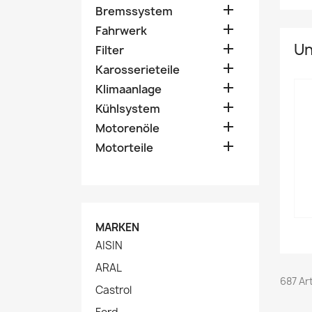

Bremssystem

Fahrwerk
Un

Filter

Karosserieteile

Klimaanlage

Kühlsystem

Motorenöle

Motorteile
MARKEN
AISIN
ARAL
687 Ar
Castrol