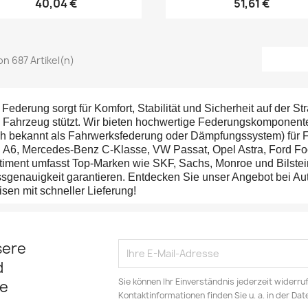
40,04 €
51,61 €
von 687 Artikel(n)
 Federung sorgt für Komfort, Stabilität und Sicherheit auf der 
 Fahrzeug stützt. Wir bieten hochwertige Federungskomponente
h bekannt als Fahrwerksfederung oder Dämpfungssystem) für 
 A6, Mercedes-Benz C-Klasse, VW Passat, Opel Astra, Ford Fo
timent umfasst Top-Marken wie SKF, Sachs, Monroe und Bilstein
sgenauigkeit garantieren. Entdecken Sie unser Angebot bei Aut
isen mit schneller Lieferung!
sere
d
Sie können Ihr Einverständnis jederzeit widerru
e
Kontaktinformationen finden Sie u. a. in der Da