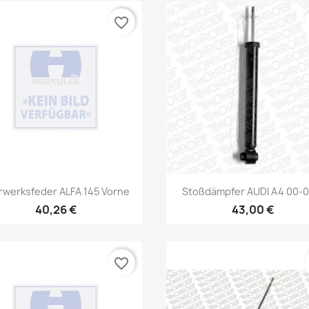
favorite_border
Vorschau
Vorschau


rwerksfeder ALFA 145 Vorne
Stoßdämpfer AUDI A4 00-04
40,26 €
43,00 €
favorite_border