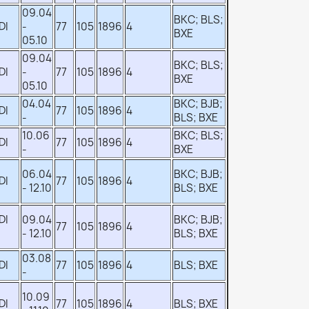
09.04
BKC; BLS;
DI
-
77
105
1896
4
BXE
05.10
09.04
BKC; BLS;
DI
-
77
105
1896
4
BXE
05.10
04.04
BKC; BJB;
DI
77
105
1896
4
-
BLS; BXE
10.06
BKC; BLS;
DI
77
105
1896
4
-
BXE
06.04
BKC; BJB;
DI
77
105
1896
4
- 12.10
BLS; BXE
DI
09.04
BKC; BJB;
77
105
1896
4
- 12.10
BLS; BXE
03.08
DI
77
105
1896
4
BLS; BXE
-
10.09
DI
77
105
1896
4
BLS; BXE