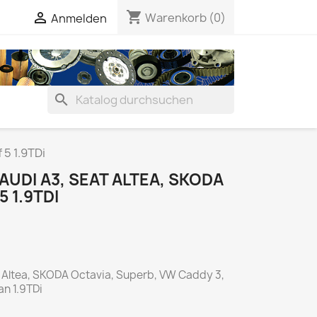
shopping_cart


Warenkorb
(0)
Anmelden
search
 5 1.9TDi
UDI A3, SEAT ALTEA, SKODA
 1.9TDI
T Altea, SKODA Octavia, Superb, VW Caddy 3,
ran 1.9TDi