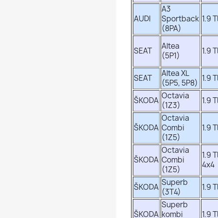
A3
AUDI
Sportback
1.9 T
(8PA)
Altea
SEAT
1.9 T
(5P1)
Altea XL
SEAT
1.9 T
(5P5, 5P8)
Octavia
ŠKODA
1.9 T
(1Z3)
Octavia
ŠKODA
Combi
1.9 T
(1Z5)
Octavia
1.9 T
ŠKODA
Combi
4x4
(1Z5)
Superb
ŠKODA
1.9 T
(3T4)
Superb
ŠKODA
kombi
1.9 T