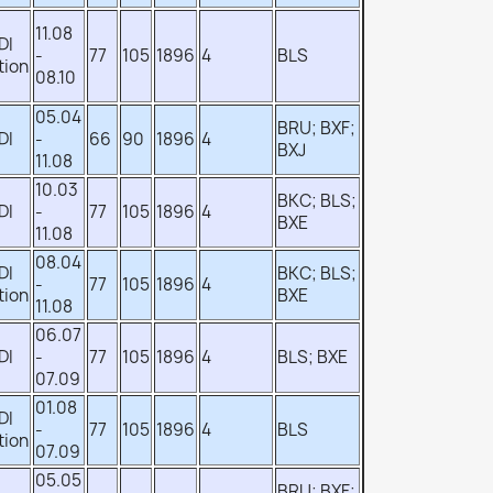
11.08
DI
-
77
105
1896
4
BLS
tion
08.10
05.04
BRU; BXF;
DI
-
66
90
1896
4
BXJ
11.08
10.03
BKC; BLS;
DI
-
77
105
1896
4
BXE
11.08
08.04
DI
BKC; BLS;
-
77
105
1896
4
tion
BXE
11.08
06.07
DI
-
77
105
1896
4
BLS; BXE
07.09
01.08
DI
-
77
105
1896
4
BLS
tion
07.09
05.05
BRU; BXF;