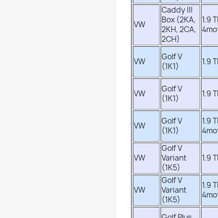
Caddy III
Box (2KA,
1.9 T
VW
2KH, 2CA,
4mo
2CH)
Golf V
VW
1.9 T
(1K1)
Golf V
VW
1.9 T
(1K1)
Golf V
1.9 T
VW
(1K1)
4mo
Golf V
VW
Variant
1.9 T
(1K5)
Golf V
1.9 T
VW
Variant
4mo
(1K5)
Golf Plus