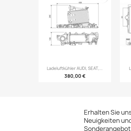
Vorschau

Ladeluftkühler AUDI, SEAT,...
L
380,00 €
Erhalten Sie un
Neuigkeiten un
Sonderangebot