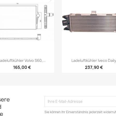
Vorschau
Vorschau


adeluftkühler Volvo S60,...
Ladeluftkühler Iveco Dail
165,00 €
237,90 €
sere
d
Sie können Ihr Einverständnis jederzeit widerru
e