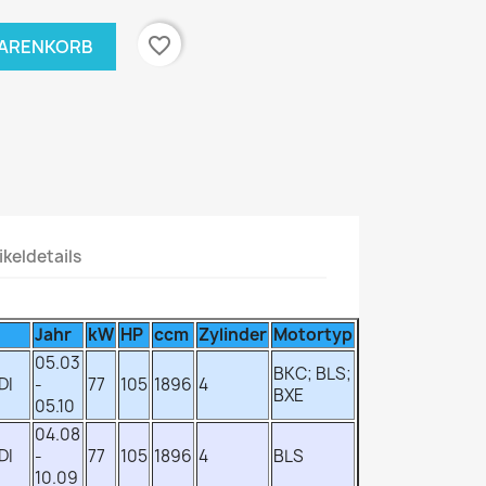
favorite_border
WARENKORB
ikeldetails
Jahr
kW
HP
ccm
Zylinder
Motortyp
05.03
BKC; BLS;
DI
-
77
105
1896
4
BXE
05.10
04.08
DI
-
77
105
1896
4
BLS
10.09