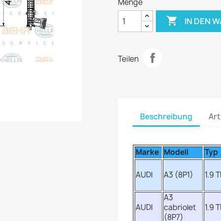
Menge

IN DEN 
Teilen
Beschreibung
Art
Marke
Modell
Typ
AUDI
A3 (8P1)
1.9 T
A3
AUDI
cabriolet
1.9 T
(8P7)