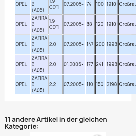
1.9
OPEL
B
07.2005-
74
100
1910
Großra
CDTI
(A05)
ZAFIRA
1.9
OPEL
B
07.2005-
88
120
1910
Großra
CDTI
(A05)
ZAFIRA
OPEL
B
2.0
07.2005-
147
200
1998
Großra
(A05)
ZAFIRA
OPEL
B
2.0
01.2006-
177
241
1998
Großra
(A05)
ZAFIRA
OPEL
B
2.2
07.2005-
110
150
2198
Großra
(A05)
11 andere Artikel in der gleichen
Kategorie: