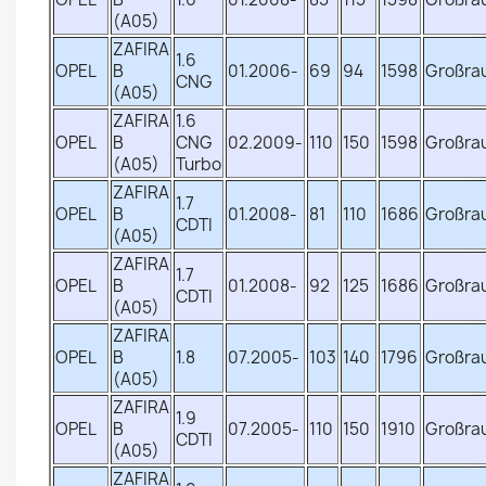
(A05)
ZAFIRA
1.6
OPEL
B
01.2006-
69
94
1598
Großra
CNG
(A05)
ZAFIRA
1.6
OPEL
B
CNG
02.2009-
110
150
1598
Großra
(A05)
Turbo
ZAFIRA
1.7
OPEL
B
01.2008-
81
110
1686
Großra
CDTI
(A05)
ZAFIRA
1.7
OPEL
B
01.2008-
92
125
1686
Großra
CDTI
(A05)
ZAFIRA
OPEL
B
1.8
07.2005-
103
140
1796
Großra
(A05)
ZAFIRA
1.9
OPEL
B
07.2005-
110
150
1910
Großra
CDTI
(A05)
ZAFIRA