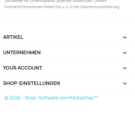
Sie können Ihr Einverständnis jederzeit widerrufen. Unsere
Kontaktinformationen finden Sie u. a. in der Datenschutzerklärung.
ARTIKEL

UNTERNEHMEN

YOUR ACCOUNT

SHOP-EINSTELLUNGEN
keyboard_arrow_down
© 2026 - Shop-Software von PrestaShop™