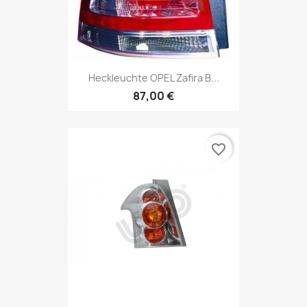
Heckleuchte OPEL Zafira B...
87,00 €
favorite_border