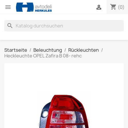
shopping_cart


(0)
search
Startseite
Beleuchtung
Rückleuchten
Heckleuchte OPEL Zafira B 08- rehc