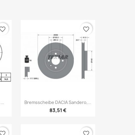
vorite_border
favorite_border
Vorschau

..
Bremsscheibe DACIA Sandero,...
83,51 €
vorite_border
favorite_border