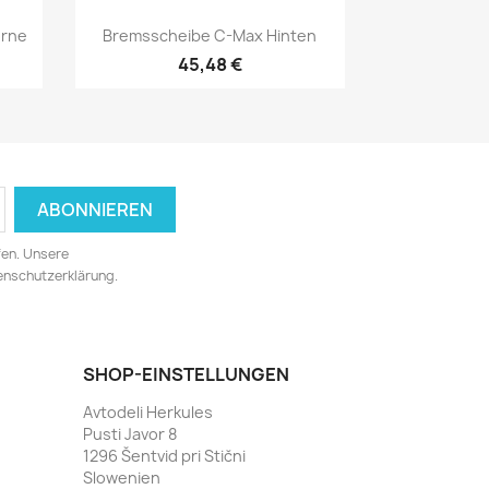
Vorschau

orne
Bremsscheibe C-Max Hinten
45,48 €
fen. Unsere
tenschutzerklärung.
SHOP-EINSTELLUNGEN
Avtodeli Herkules
Pusti Javor 8
1296 Šentvid pri Stični
Slowenien