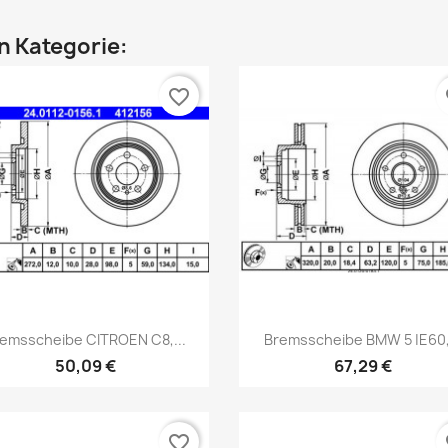
en Kategorie:
favorite_border
fa
Vorschau
Vorschau


emsscheibe CITROEN C8,...
Bremsscheibe BMW 5 |E60,.
50,09 €
67,29 €
favorite_border
fa