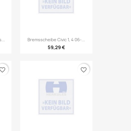
Vorschau

...
Bremsscheibe Civic 1, 4 06-...
59,29 €
vorite_border
favorite_border