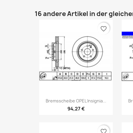
16 andere Artikel in der gleich
favorite_border
Vorschau

Bremsscheibe OPEL Insignia...
Br
94,27 €
favorite_border