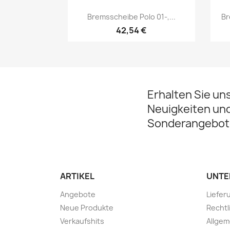
Vorschau

Bremsscheibe Polo 01-,...
Br
42,54 €
Erhalten Sie un
Neuigkeiten un
Sonderangebot
ARTIKEL
UNTE
Angebote
Liefer
Neue Produkte
Rechtl
Verkaufshits
Allge