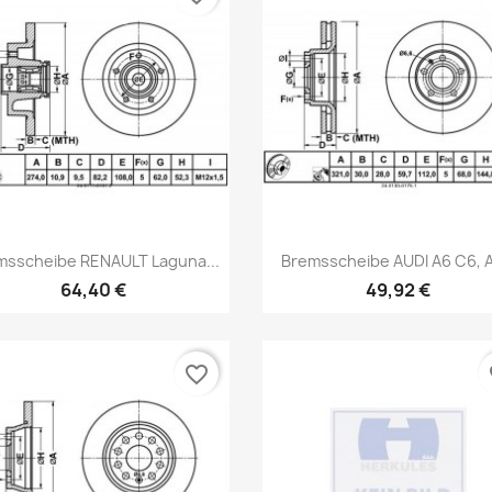
Vorschau
Vorschau


msscheibe RENAULT Laguna...
Bremsscheibe AUDI A6 C6, A
64,40 €
49,92 €
favorite_border
fa