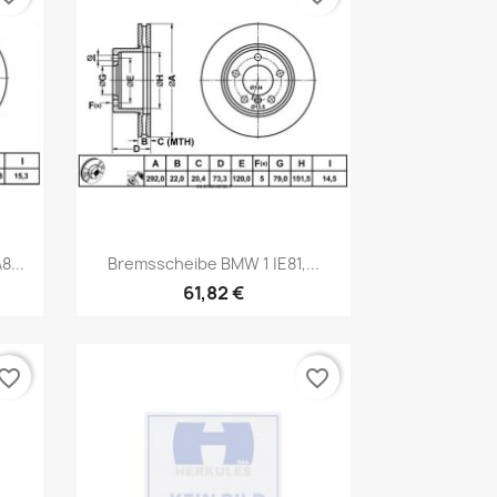
Vorschau

8...
Bremsscheibe BMW 1 |E81,...
61,82 €
vorite_border
favorite_border