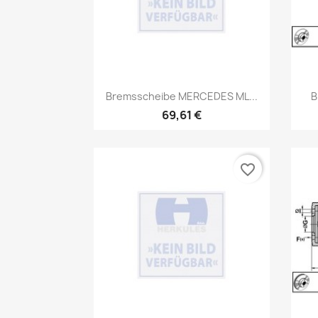
Vorschau

Bremsscheibe MERCEDES ML...
B
69,61 €
favorite_border