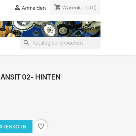
shopping_cart


Warenkorb
(0)
Anmelden
search
ANSIT 02- HINTEN
favorite_border
WARENKORB