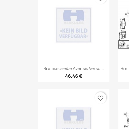
Vorschau

Bremsscheibe Avensis Verso...
Bre
46,46 €
favorite_border