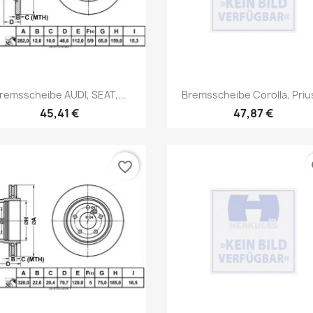
Vorschau
Vorschau


remsscheibe AUDI, SEAT,...
Bremsscheibe Corolla, Prius
45,41 €
47,87 €
favorite_border
fa