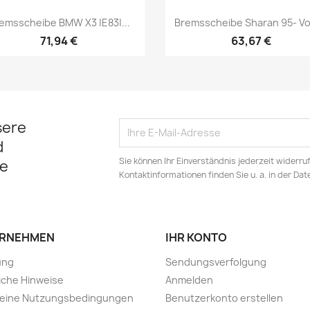
Vorschau
Vorschau


emsscheibe BMW X3 |E83|...
Bremsscheibe Sharan 95- V
71,94 €
63,67 €
sere
d
Sie können Ihr Einverständnis jederzeit widerru
e
Kontaktinformationen finden Sie u. a. in der Da
RNEHMEN
IHR KONTO
ung
Sendungsverfolgung
iche Hinweise
Anmelden
meine Nutzungsbedingungen
Benutzerkonto erstellen