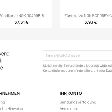
Vorschau
Vorschau


Zündkerze NGK R0409B-8
Zündkerze NGK BCPR6EY-N
37,31 €
3,93 €
sere
d
Sie können Ihr Einverständnis jederzeit widerru
e
Kontaktinformationen finden Sie u. a. in der Da
RNEHMEN
IHR KONTO
ung
Sendungsverfolgung
iche Hinweise
Anmelden