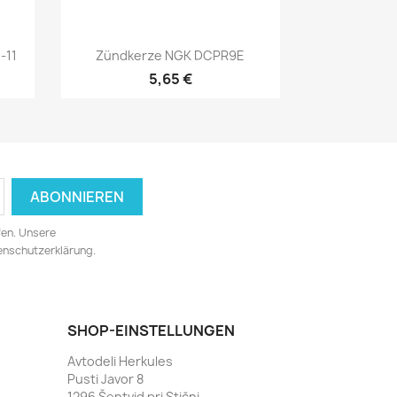
Vorschau

-11
Zündkerze NGK DCPR9E
5,65 €
fen. Unsere
tenschutzerklärung.
SHOP-EINSTELLUNGEN
Avtodeli Herkules
Pusti Javor 8
1296 Šentvid pri Stični