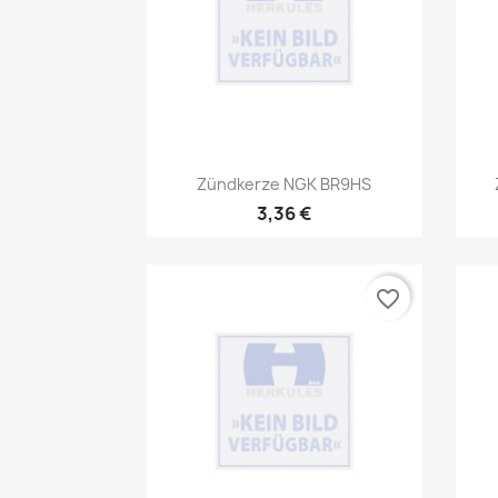
Vorschau

Zündkerze NGK BR9HS
3,36 €
favorite_border