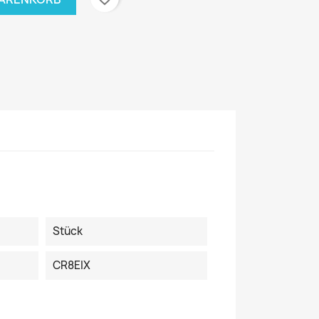
Stück
CR8EIX