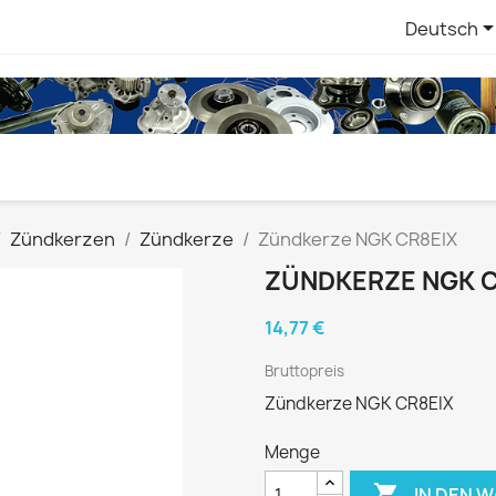
Deutsch
Zündkerzen
Zündkerze
Zündkerze NGK CR8EIX
ZÜNDKERZE NGK C
14,77 €
Bruttopreis
Zündkerze NGK CR8EIX
Menge

IN DEN 