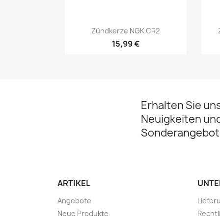
Vorschau

Zündkerze NGK CR2
15,99 €
Erhalten Sie un
Neuigkeiten un
Sonderangebot
ARTIKEL
UNTE
Angebote
Liefer
Neue Produkte
Rechtl