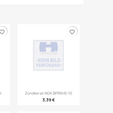
vorite_border
favorite_border
Vorschau

H
Zündkerze NGK BPR6HS-10
3,39 €