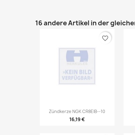
16 andere Artikel in der gleich
favorite_border
Vorschau

Zündkerze NGK CR8EIB--10
16,19 €