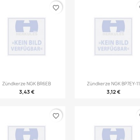
favorite_border
fa
Vorschau
Vorschau


Zündkerze NGK BR6EB
Zündkerze NGK BP7EY-11
3,43 €
3,12 €
favorite_border
fa