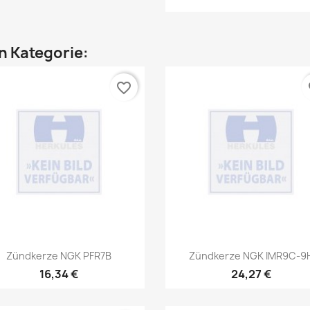
en Kategorie:
favorite_border
fa
Vorschau
Vorschau


Zündkerze NGK PFR7B
Zündkerze NGK IMR9C-9
16,34 €
24,27 €