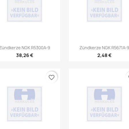
Vorschau
Vorschau


Zündkerze NGK R5300A-9
Zündkerze NGK R5671A-
38,26 €
2,48 €
favorite_border
fa