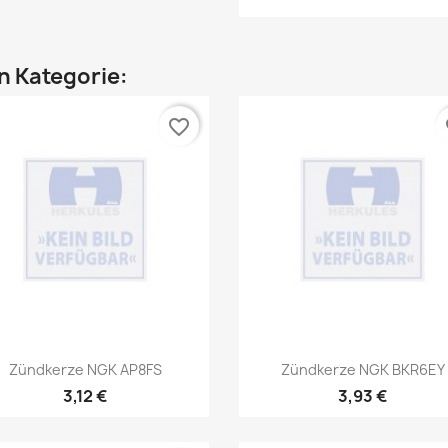
en Kategorie:
favorite_border
fa
Vorschau
Vorschau


Zündkerze NGK AP8FS
Zündkerze NGK BKR6EY
3,12 €
3,93 €