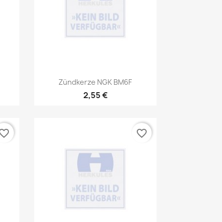
Vorschau

Zündkerze NGK BM6F
2,55 €
vorite_border
favorite_border