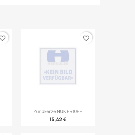
vorite_border
favorite_border
Vorschau

Zündkerze NGK ER10EH
15,42 €