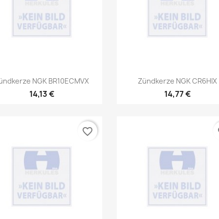
Vorschau
Vorschau


ündkerze NGK BR10ECMVX
Zündkerze NGK CR6HIX
14,13 €
14,77 €
favorite_border
fa