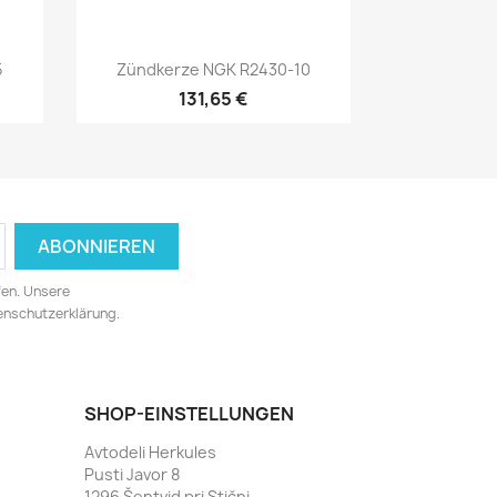
Vorschau

5
Zündkerze NGK R2430-10
131,65 €
fen. Unsere
tenschutzerklärung.
SHOP-EINSTELLUNGEN
Avtodeli Herkules
Pusti Javor 8
1296 Šentvid pri Stični