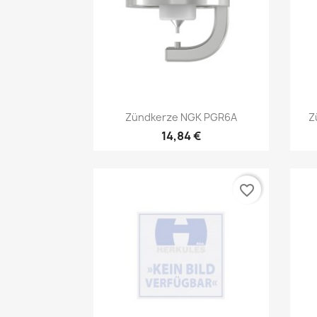
Vorschau

Zündkerze NGK PGR6A
Z
14,84 €
favorite_border