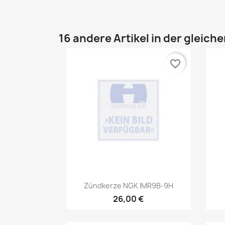
16 andere Artikel in der gleich
favorite_border
Vorschau

Zündkerze NGK IMR9B-9H
26,00 €