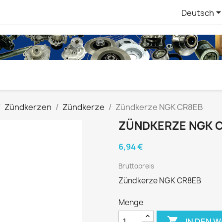
Deutsch
Zündkerzen
Zündkerze
Zündkerze NGK CR8EB
ZÜNDKERZE NGK 
6,94 €
Bruttopreis
Zündkerze NGK CR8EB
Menge

IN DEN 