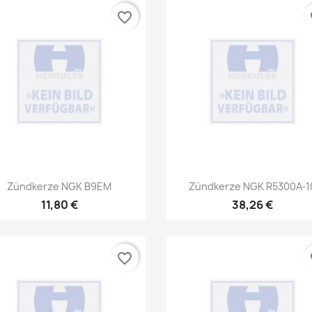
favorite_border
fa
Vorschau
Vorschau


Zündkerze NGK B9EM
Zündkerze NGK R5300A-1
11,80 €
38,26 €
favorite_border
fa