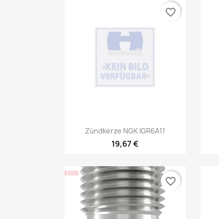
favorite_border
Vorschau

Zündkerze NGK IGR6A11
19,67 €
favorite_border