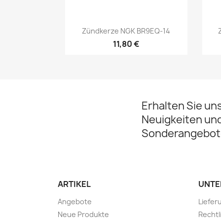
Vorschau

Zündkerze NGK BR9EQ-14
11,80 €
Erhalten Sie un
Neuigkeiten un
Sonderangebot
ARTIKEL
UNTE
Angebote
Liefer
Neue Produkte
Rechtl