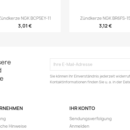
Vorschau
Vorschau


Zündkerze NGK BCP5EY-11
Zündkerze NGK BR6FS-1
3,01 €
3,12 €
sere
d
Sie können Ihr Einverständnis jederzeit widerru
e
Kontaktinformationen finden Sie u. a. in der Da
RNEHMEN
IHR KONTO
ung
Sendungsverfolgung
iche Hinweise
Anmelden