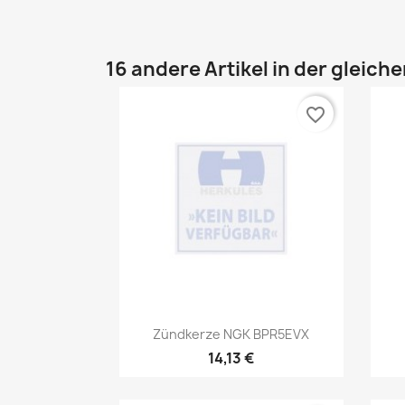
16 andere Artikel in der gleich
favorite_border
Vorschau

Zündkerze NGK BPR5EVX
14,13 €