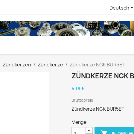
Deutsch
Zündkerzen
Zündkerze
Zündkerze NGK BUR5ET
ZÜNDKERZE NGK 
5,19 €
Bruttopreis
Zündkerze NGK BUR5ET
Menge

IN DEN 