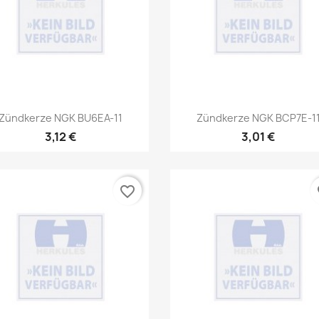
Vorschau
Vorschau


Zündkerze NGK BU6EA-11
Zündkerze NGK BCP7E-1
3,12 €
3,01 €
favorite_border
fa