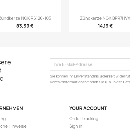
Vorschau
Vorschau


Zündkerze NGK R6120-105
Zündkerze NGK BPR7HV
83,39 €
14,13 €
sere
d
Sie können Ihr Einverständnis jederzeit widerru
e
Kontaktinformationen finden Sie u. a. in der Da
RNEHMEN
YOUR ACCOUNT
ung
Order tracking
iche Hinweise
Sign in