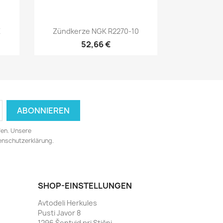
Vorschau

X
Zündkerze NGK R2270-10
52,66 €
fen. Unsere
tenschutzerklärung.
SHOP-EINSTELLUNGEN
Avtodeli Herkules
Pusti Javor 8
1296 Šentvid pri Stični