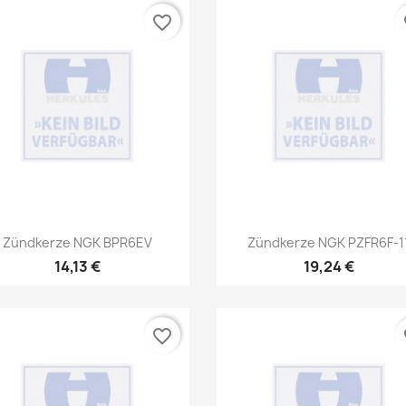
favorite_border
fa
Vorschau
Vorschau


Zündkerze NGK BPR6EV
Zündkerze NGK PZFR6F-1
14,13 €
19,24 €
favorite_border
fa