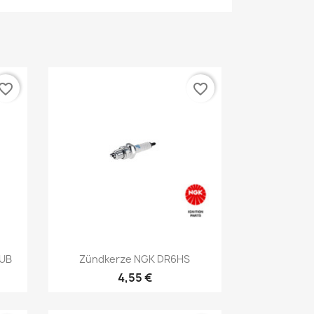
vorite_border
favorite_border
Vorschau

-UB
Zündkerze NGK DR6HS
4,55 €