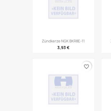
Vorschau

Zündkerze NGK BKR8E-11
3,93 €
favorite_border