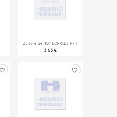
Vorschau

1
Zündkerze NGK BCPR5EY-N-11
3,93 €
vorite_border
favorite_border