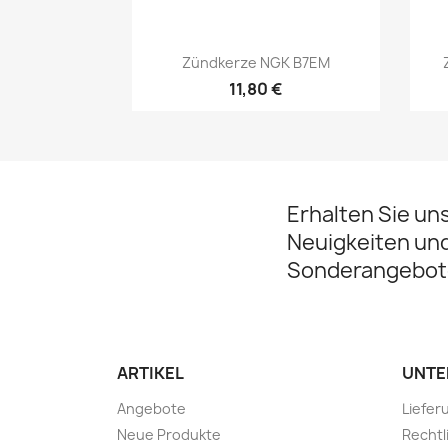
Vorschau

Zündkerze NGK B7EM
11,80 €
Erhalten Sie un
Neuigkeiten un
Sonderangebot
ARTIKEL
UNTE
Angebote
Liefer
Neue Produkte
Rechtl