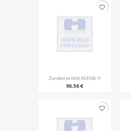
favorite_border
Vorschau

Zündkerze NGK R0310B-11
96,56 €
favorite_border