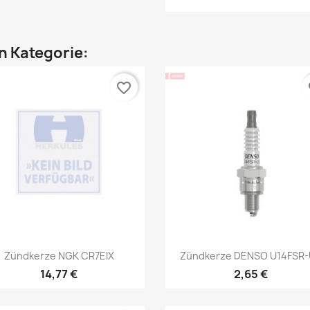
en Kategorie:
favorite_border
fa
Vorschau
Vorschau


Zündkerze NGK CR7EIX
Zündkerze DENSO U14FSR
14,77 €
2,65 €