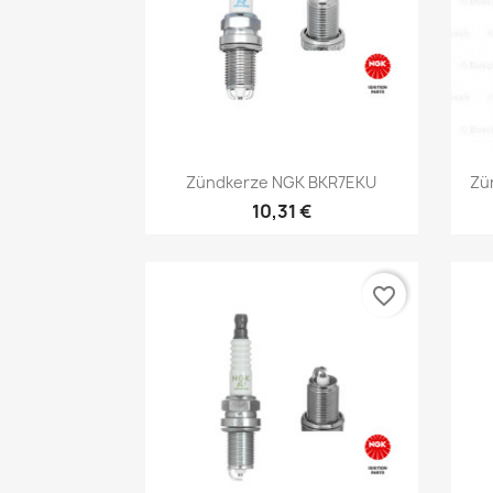
Vorschau

Zündkerze NGK BKR7EKU
Zü
10,31 €
favorite_border