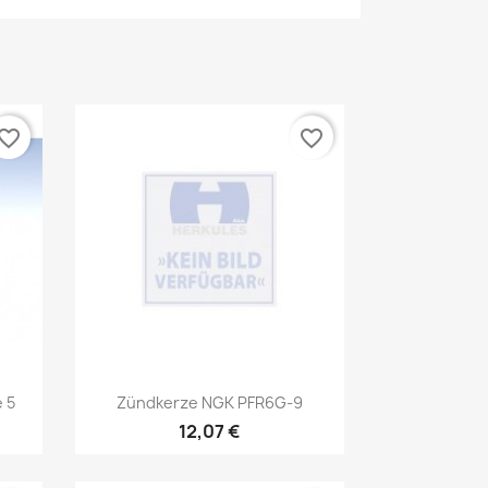
vorite_border
favorite_border
Vorschau

e 5
Zündkerze NGK PFR6G-9
12,07 €