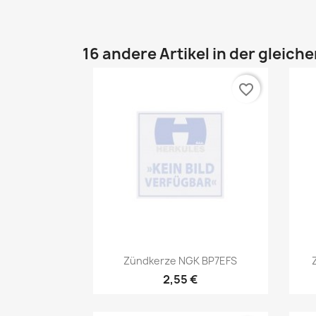
16 andere Artikel in der gleich
favorite_border
Vorschau

Zündkerze NGK BP7EFS
2,55 €