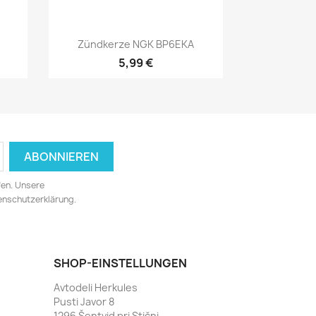
Vorschau

Zündkerze NGK BP6EKA
5,99 €
fen. Unsere
tenschutzerklärung.
SHOP-EINSTELLUNGEN
Avtodeli Herkules
Pusti Javor 8
1296 Šentvid pri Stični