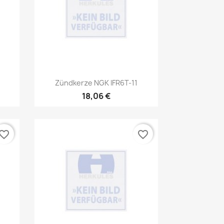
Vorschau

Zündkerze NGK IFR6T-11
18,06 €
vorite_border
favorite_border