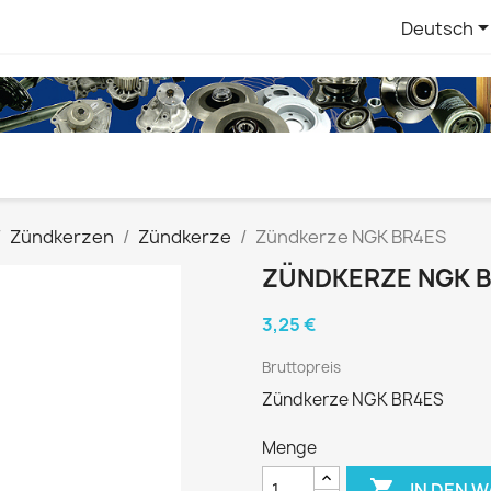
Deutsch
Zündkerzen
Zündkerze
Zündkerze NGK BR4ES
ZÜNDKERZE NGK 
3,25 €
Bruttopreis
Zündkerze NGK BR4ES
Menge

IN DEN 