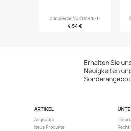
Vorschau

Zündkerze NGK BKR7E-11
Z
4,54 €
Erhalten Sie un
Neuigkeiten un
Sonderangebot
ARTIKEL
UNTE
Angebote
Liefer
Neue Produkte
Rechtl