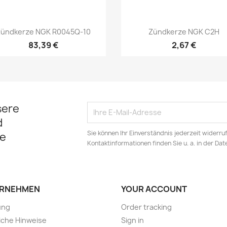
Vorschau
Vorschau


ündkerze NGK R0045Q-10
Zündkerze NGK C2H
83,39 €
2,67 €
sere
d
Sie können Ihr Einverständnis jederzeit widerru
e
Kontaktinformationen finden Sie u. a. in der Da
RNEHMEN
YOUR ACCOUNT
ung
Order tracking
iche Hinweise
Sign in