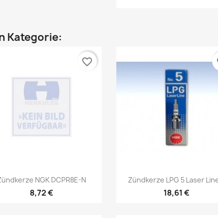
en Kategorie:
favorite_border
fa
Vorschau
Vorschau


Zündkerze NGK DCPR8E-N
Zündkerze LPG 5 Laser Lin
8,72 €
18,61 €