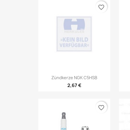
favorite_border
Vorschau

Zündkerze NGK C5HSB
2,67 €
favorite_border