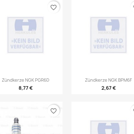
favorite_border
fa
Vorschau
Vorschau


Zündkerze NGK PGR6D
Zündkerze NGK BPM6F
8,77 €
2,67 €
favorite_border
fa