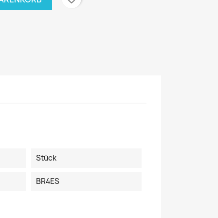
Stück
BR4ES