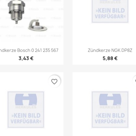
Vorschau
Vorschau


ndkerze Bosch 0 241 235 567
Zündkerze NGK DP8Z
3,43 €
5,88 €
favorite_border
fa