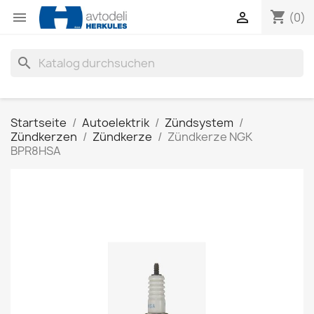
shopping_cart


(0)
search
Startseite
Autoelektrik
Zündsystem
Zündkerzen
Zündkerze
Zündkerze NGK
BPR8HSA