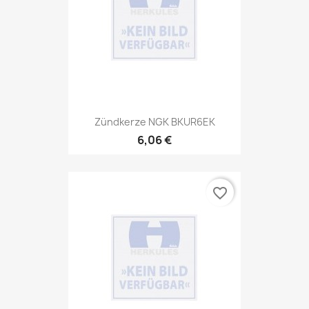
Zündkerze NGK BKUR6EK
6,06 €
favorite_border