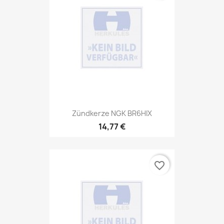
Zündkerze NGK BR6HIX
14,77 €
favorite_border