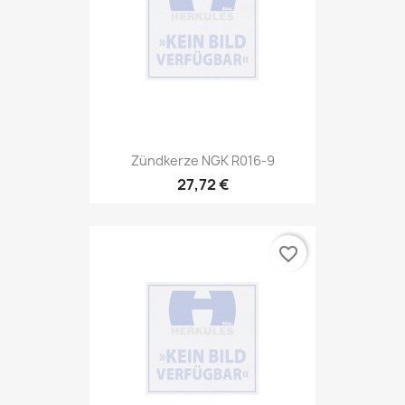
Zündkerze NGK R016-9
27,72 €
favorite_border