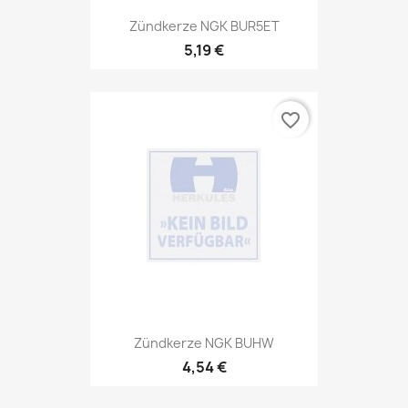
Zündkerze NGK BUR5ET
5,19 €
favorite_border
Zündkerze NGK BUHW
4,54 €