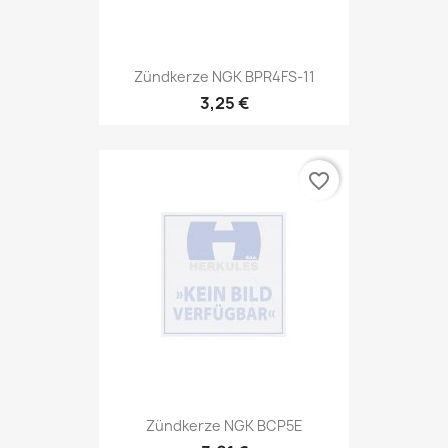
Zündkerze NGK BPR4FS-11
3,25 €
favorite_border
Zündkerze NGK BCP5E