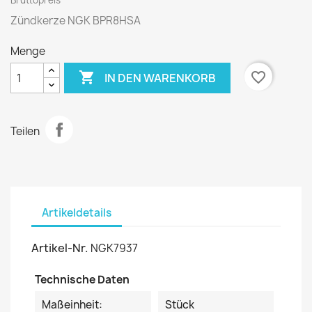
Bruttopreis
Zündkerze NGK BPR8HSA
Menge

favorite_border
IN DEN WARENKORB
Teilen
Artikeldetails
Artikel-Nr.
NGK7937
Technische Daten
Maßeinheit:
Stück