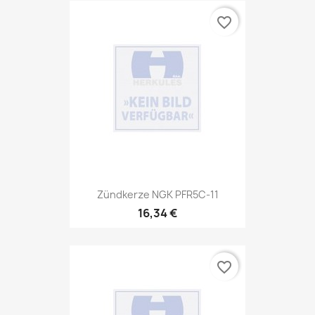
favorite_border
Zündkerze NGK PFR5C-11
16,34 €
favorite_border