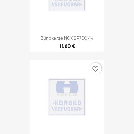
Zündkerze NGK BR7EQ-14
11,80 €
favorite_border