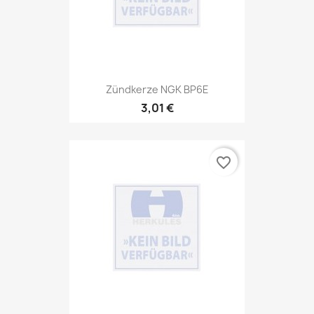
Zündkerze NGK BP6E
3,01 €
favorite_border