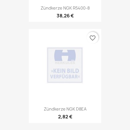
Zündkerze NGK R5400-8
38,26 €
favorite_border
Zündkerze NGK D8EA
2,82 €