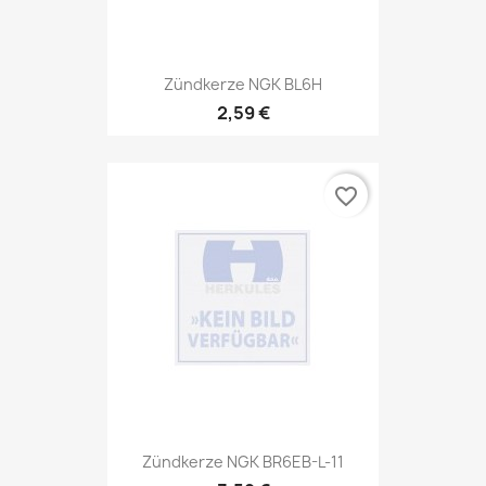
Zündkerze NGK BL6H
2,59 €
favorite_border
Zündkerze NGK BR6EB-L-11