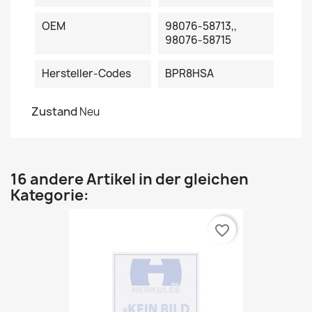
OEM
98076-58713,,
98076-58715
Hersteller-Codes
BPR8HSA
Zustand
Neu
16 andere Artikel in der gleichen
Kategorie:
favorite_border