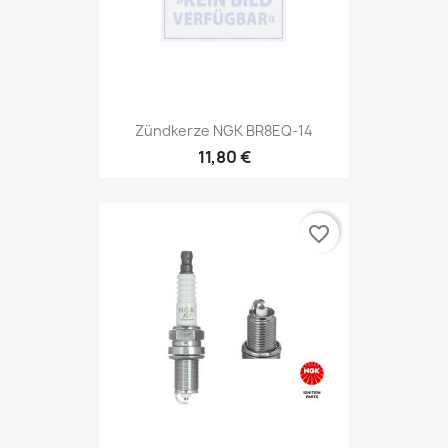
Zündkerze NGK BR8EQ-14
11,80 €
favorite_border