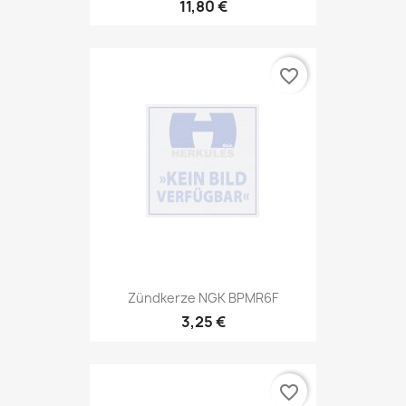
11,80 €
favorite_border
Zündkerze NGK BPMR6F
3,25 €
favorite_border