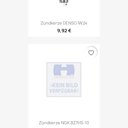
Zündkerze DENSO IW24
9,92 €
favorite_border
Zündkerze NGK BZ7HS-10