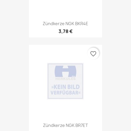
Zündkerze NGK BKR4E
3,78 €
favorite_border
Zündkerze NGK BR7ET