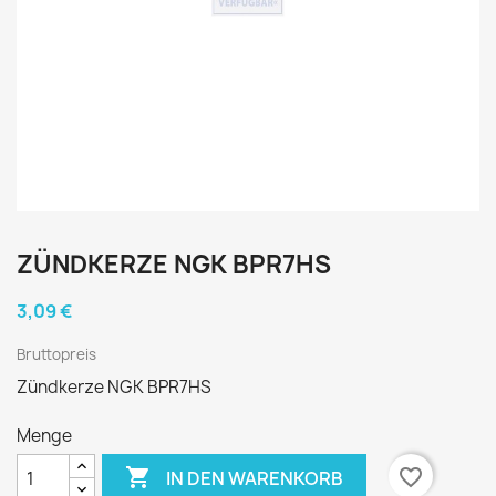
ZÜNDKERZE NGK BPR7HS
3,09 €
Bruttopreis
Zündkerze NGK BPR7HS
Menge

favorite_border
IN DEN WARENKORB