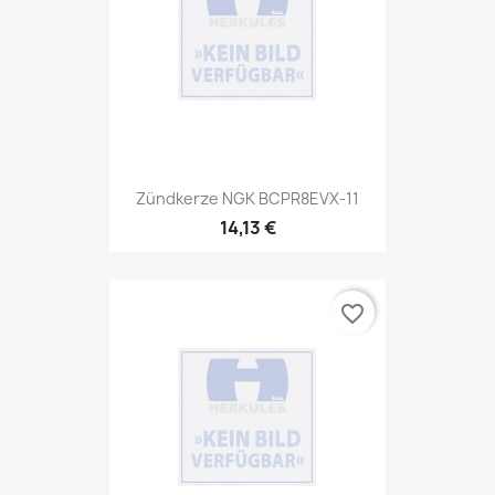
Zündkerze NGK BCPR8EVX-11
14,13 €
favorite_border