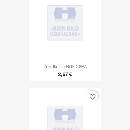
Zündkerze NGK C8HA
2,67 €
favorite_border