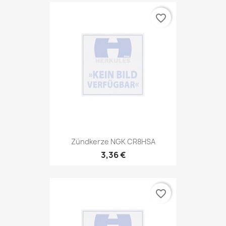
favorite_border
Zündkerze NGK CR8HSA
3,36 €
favorite_border