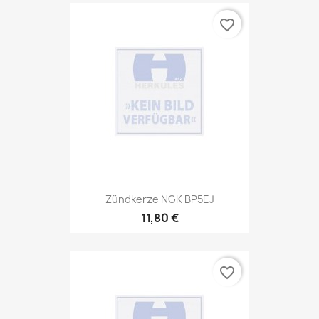
favorite_border
Zündkerze NGK BP5EJ
11,80 €
favorite_border