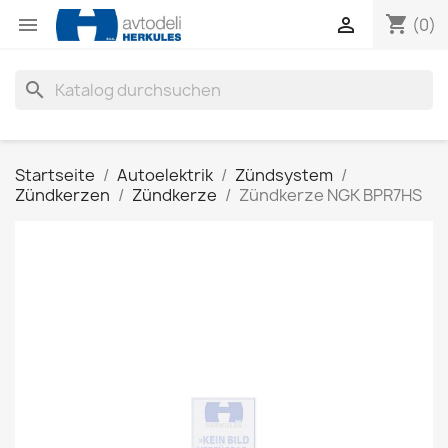
shopping_cart


(0)
search
Startseite
Autoelektrik
Zündsystem
Zündkerzen
Zündkerze
Zündkerze NGK BPR7HS