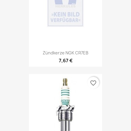
Zündkerze NGK CR7EB
7,67 €
favorite_border