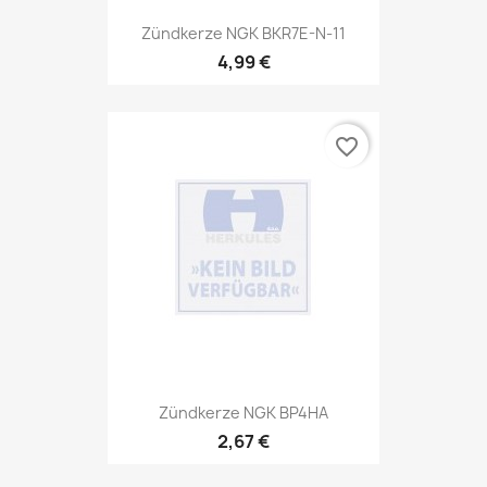
Zündkerze NGK BKR7E-N-11
4,99 €
favorite_border
Zündkerze NGK BP4HA
2,67 €