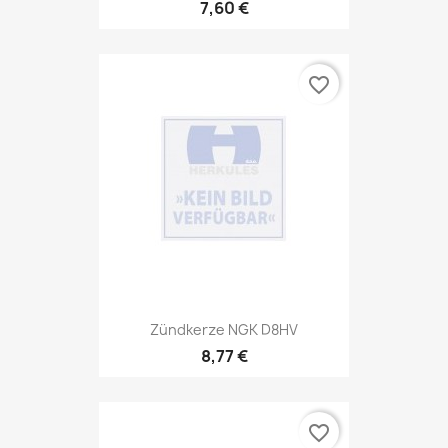
7,60 €
favorite_border
Zündkerze NGK D8HV
8,77 €
favorite_border