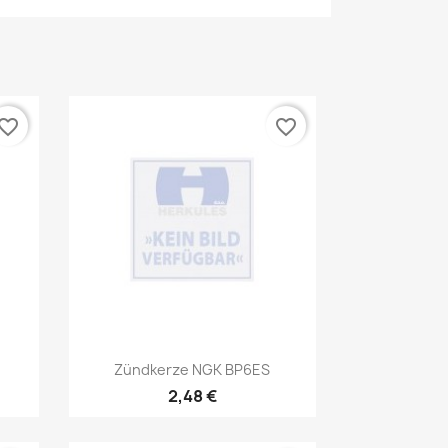
vorite_border
favorite_border
Vorschau

Zündkerze NGK BP6ES
2,48 €