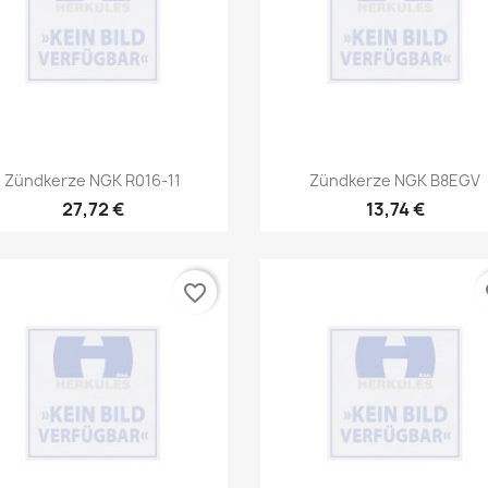
Vorschau
Vorschau


Zündkerze NGK R016-11
Zündkerze NGK B8EGV
27,72 €
13,74 €
favorite_border
fa