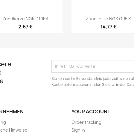
Vorschau
Vorschau


Zündkerze NGK D10EA
Zündkerze NGK GR5IX
2,67 €
14,77 €
sere
d
Sie können Ihr Einverständnis jederzeit widerru
e
Kontaktinformationen finden Sie u. a. in der Da
RNEHMEN
YOUR ACCOUNT
ung
Order tracking
iche Hinweise
Sign in