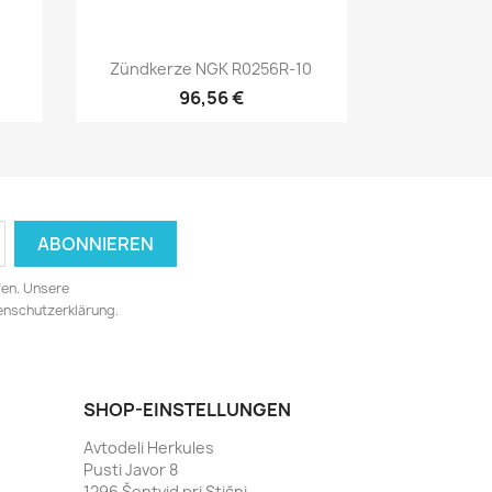
Vorschau

Zündkerze NGK R0256R-10
96,56 €
fen. Unsere
tenschutzerklärung.
SHOP-EINSTELLUNGEN
Avtodeli Herkules
Pusti Javor 8
1296 Šentvid pri Stični