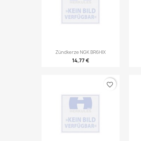
Vorschau

Zündkerze NGK BR6HIX
14,77 €
favorite_border