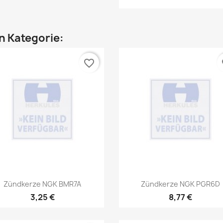
en Kategorie:
favorite_border
fa
Vorschau
Vorschau


Zündkerze NGK BMR7A
Zündkerze NGK PGR6D
3,25 €
8,77 €