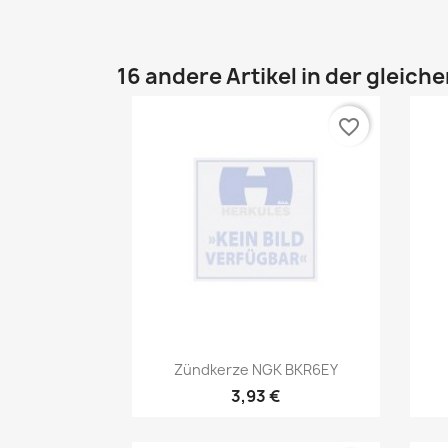
16 andere Artikel in der gleich
favorite_border
Vorschau

Zündkerze NGK BKR6EY
3,93 €