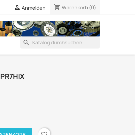
shopping_cart


Warenkorb
(0)
Anmelden
search
PR7HIX
favorite_border
WARENKORB