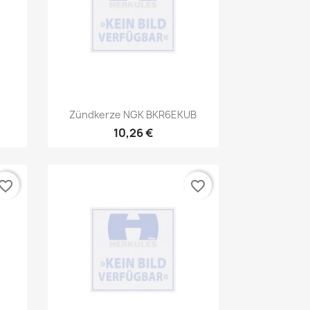
Vorschau

Zündkerze NGK BKR6EKUB
10,26 €
vorite_border
favorite_border