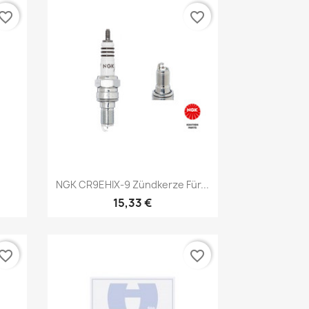
vorite_border
favorite_border
Vorschau

NGK CR9EHIX-9 Zündkerze Für...
15,33 €
vorite_border
favorite_border