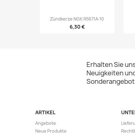
Vorschau

Zündkerze NGK R5671A-10
6,30 €
Erhalten Sie un
Neuigkeiten un
Sonderangebot
ARTIKEL
UNTE
Angebote
Liefer
Neue Produkte
Rechtl