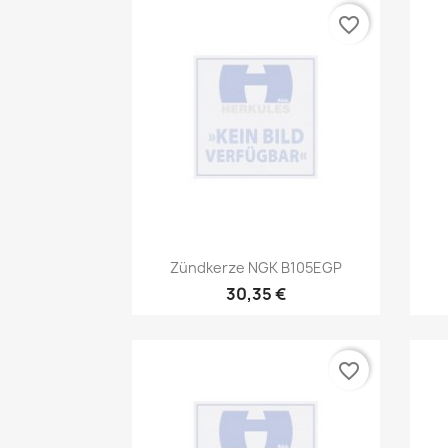
favorite_border
Vorschau

Zündkerze NGK B105EGP
30,35 €
favorite_border