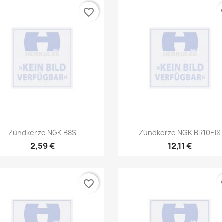
favorite_border
fa
Vorschau
Vorschau


Zündkerze NGK B8S
Zündkerze NGK BR10EIX
2,59 €
12,11 €
favorite_border
fa