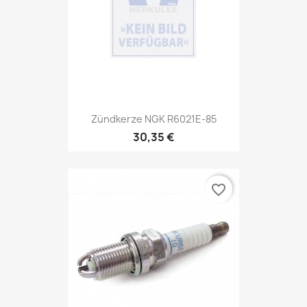
Zündkerze NGK R6021E-85
30,35 €
favorite_border