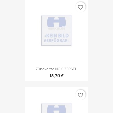
favorite_border
Zündkerze NGK IZFR6F11
18,70 €
favorite_border