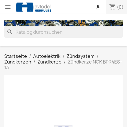
shopping_cart


(0)
search
Startseite
Autoelektrik
Zündsystem
Zündkerzen
Zündkerze
Zündkerze NGK BPR4ES-
13