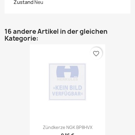
Zustand
Neu
16 andere Artikel in der gleichen
Kategorie:
favorite_border
Zündkerze NGK BP8HVX