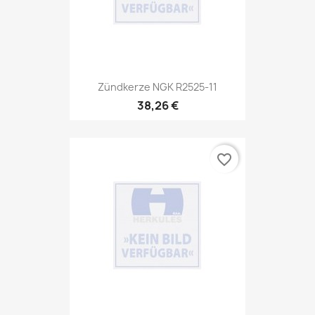
Zündkerze NGK R2525-11
38,26 €
favorite_border