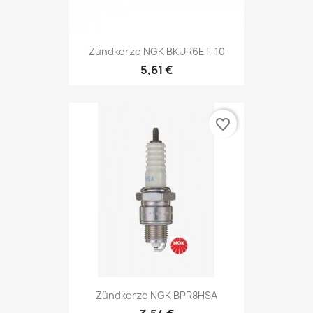
Zündkerze NGK BKUR6ET-10
5,61 €
favorite_border
Zündkerze NGK BPR8HSA