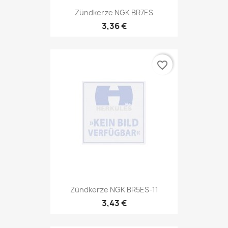
Zündkerze NGK BR7ES
3,36 €
favorite_border
Zündkerze NGK BR5ES-11
3,43 €