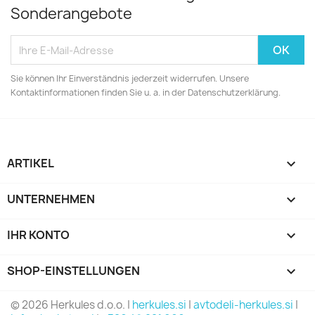
Sonderangebote
Sie können Ihr Einverständnis jederzeit widerrufen. Unsere
Kontaktinformationen finden Sie u. a. in der Datenschutzerklärung.
ARTIKEL

UNTERNEHMEN

IHR KONTO

SHOP-EINSTELLUNGEN
keyboard_arrow_down
© 2026 Herkules d.o.o. |
herkules.si
|
avtodeli-herkules.si
|