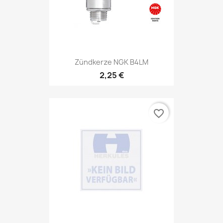
Zündkerze NGK B4LM
2,25 €
favorite_border