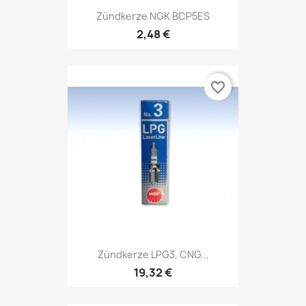
Zündkerze NGK BCP5ES
2,48 €
favorite_border
Zündkerze LPG3, CNG...
19,32 €