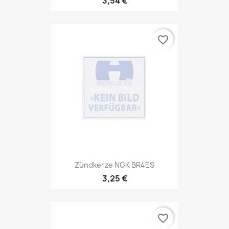
3,54 €
favorite_border
Zündkerze NGK BR4ES
3,25 €
favorite_border