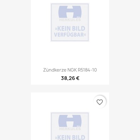
Zündkerze NGK R5184-10
38,26 €
favorite_border