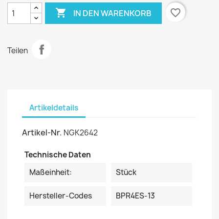

favorite_border
IN DEN WARENKORB
Teilen
Artikeldetails
Artikel-Nr.
NGK2642
Technische Daten
Maßeinheit:
Stück
Hersteller-Codes
BPR4ES-13